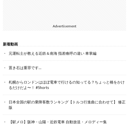
Advertisement
新着動画
元運転士が教える近鉄＆南海 指差喚呼の違い 車掌編
置き石は重罪です…
札幌からロンドンはほぼ電車で行けるの知ってる？ちょっと橋をかけ
るだけだよ〜！ #Shorts
日本全国の駅の乗降客数ランキング【トルコ行進曲に合わせて】 修正
版
【駅メロ】阪神・山陽・近鉄電車 自動放送・メロディー集