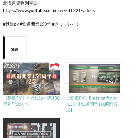
北海道貨物列車CH
https://www.youtube.com/user/FILL321/videos
#鉄道pv #鉄道開業150年 #きりトレイン
関連
【鉄道PV】〜㊗︎鉄道開業150
【鉄道PV】Blessing for our
周年記念㊗︎〜
“150”【鉄道開業150周年記
念】