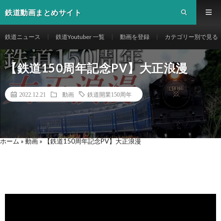
鉄道動画まとめサイト
鉄道ニュース
鉄道Youtuber 一覧
動画を登録
カテゴリー別で見る
【鉄道150周年記念PV】大正浪漫
2022.12.21
動画
鉄道開業150周年
ホーム
»
動画
»
【鉄道150周年記念PV】大正浪漫