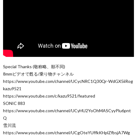
Special Thanks (敬称略、順不同)
8mmビデオで甦る/乗り物チャンネル
https://www.youtube.com/channel/UCycNRC1Q30Qr-WdGX5iiRog
kazu9521
https://www.youtube.com/c/kazu9521/featured
SONIC 883
https://www.youtube.com/channel/UCyHU2YoOhMASCyyPlu6pnt
Q
雪川流
https://www.youtube.com/channel/UCgOteYUffkKHplZfbsjA7Wg