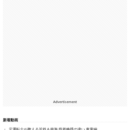
Advertisement
新着動画
元運転士が教える近鉄＆南海 指差喚呼の違い 車掌編