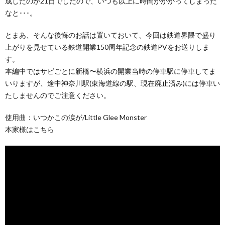
成したのが21日でしたので、いつも以上に時間がかかってしまった
なと･･･。
とまあ、そんな後悔のお話は置いておいて、今回は鉄道界隈で盛り
上がりを見せている鉄道開業150周年記念の鉄道PVをお送りしま
す。
本編中ではサビごとに新橋〜横浜の開業当時の停車駅に停車してま
いりますが、途中神奈川駅(東海道線の駅、現在廃止済み)には停車い
たしませんのでご注意ください。
使用曲：いつかこの涙が/Little Glee Monster
本家様はこちら