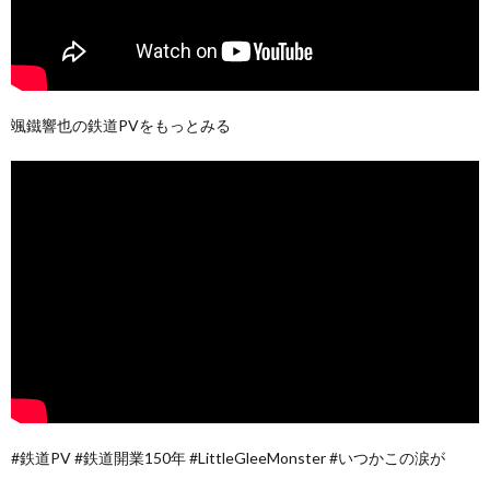
颯鐵響也の鉄道PVをもっとみる
#鉄道PV #鉄道開業150年 #LittleGleeMonster #いつかこの涙が