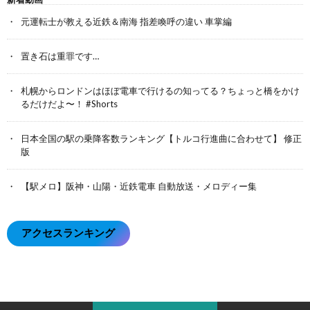
元運転士が教える近鉄＆南海 指差喚呼の違い 車掌編
置き石は重罪です…
札幌からロンドンはほぼ電車で行けるの知ってる？ちょっと橋をかけ
るだけだよ〜！ #Shorts
日本全国の駅の乗降客数ランキング【トルコ行進曲に合わせて】 修正
版
【駅メロ】阪神・山陽・近鉄電車 自動放送・メロディー集
アクセスランキング