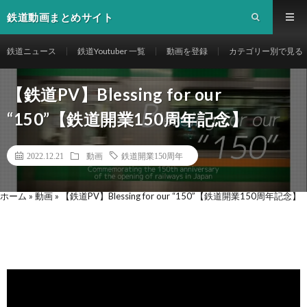
鉄道動画まとめサイト
鉄道ニュース
鉄道Youtuber 一覧
動画を登録
カテゴリー別で見る
【鉄道PV】Blessing for our
“150”【鉄道開業150周年記念】
2022.12.21
動画
鉄道開業150周年
ホーム
»
動画
»
【鉄道PV】Blessing for our “150”【鉄道開業150周年記念】