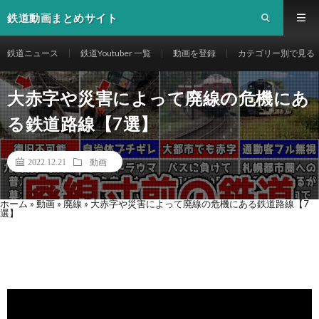
鉄道動画まとめサイト
鉄道ニュース
鉄道Youtuber 一覧
動画を登録
カテゴリー別で見る
大赤字や災害によって廃線の危機にあ
る鉄道路線【7選】
2022.12.21
動画
ホーム
»
動画
»
廃線
»
大赤字や災害によって廃線の危機にある鉄道路線【7
選】