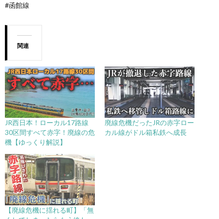
#函館線
関連
JR西日本！ローカル17路線
廃線危機だったJRの赤字ロー
30区間すべて赤字！廃線の危
カル線がドル箱私鉄へ成長
機【ゆっくり解説】
【廃線危機に揺れる町】「無