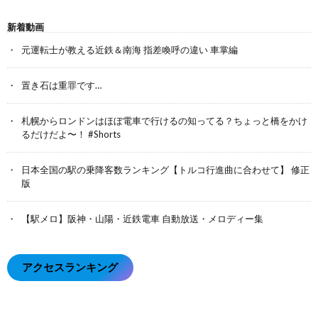
新着動画
元運転士が教える近鉄＆南海 指差喚呼の違い 車掌編
置き石は重罪です…
札幌からロンドンはほぼ電車で行けるの知ってる？ちょっと橋をかけ
るだけだよ〜！ #Shorts
日本全国の駅の乗降客数ランキング【トルコ行進曲に合わせて】 修正
版
【駅メロ】阪神・山陽・近鉄電車 自動放送・メロディー集
アクセスランキング