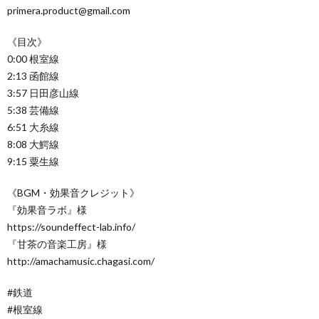
primera.product@gmail.com
《目次》
0:00 根室線
2:13 函館線
3:57 日田彦山線
5:38 芸備線
6:51 大糸線
8:08 大鰐線
9:15 粟生線
《BGM・効果音クレジット》
『効果音ラボ』様
https://soundeffect-lab.info/
『甘茶の音楽工房』様
http://amachamusic.chagasi.com/
#鉄道
#根室線