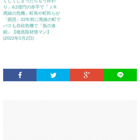
くしてしまったらもう終わ
り」6.2億円の赤字で『ＪＲ
廃線の危機』町長や町民らが
「困惑」32年前に廃線の町で
バスも存続危機で『負の連
鎖』【徹底取材憤マン】
(2022年5月2日)