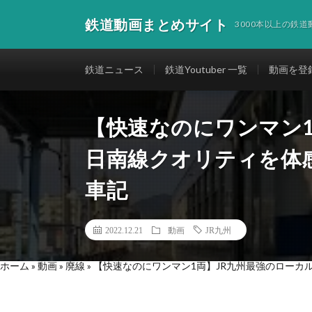
鉄道動画まとめサイト
3000本以上の鉄
鉄道ニュース
鉄道Youtuber 一覧
動画を登
【快速なのにワンマン1
日南線クオリティを体
車記
2022.12.21
動画
JR九州
ホーム
»
動画
»
廃線
»
【快速なのにワンマン1両】JR九州最強のローカ