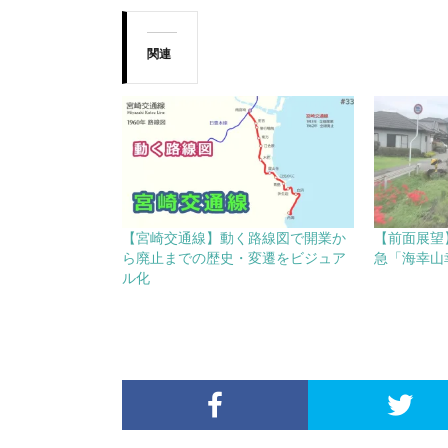
関連
【宮崎交通線】動く路線図で開業か
【前面展望】
ら廃止までの歴史・変遷をビジュア
急「海幸山
ル化