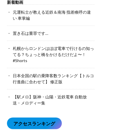
新着動画
元運転士が教える近鉄＆南海 指差喚呼の違
い 車掌編
置き石は重罪です…
札幌からロンドンはほぼ電車で行けるの知っ
てる？ちょっと橋をかけるだけだよ〜！
#Shorts
日本全国の駅の乗降客数ランキング【トルコ
行進曲に合わせて】 修正版
【駅メロ】阪神・山陽・近鉄電車 自動放
送・メロディー集
アクセスランキング