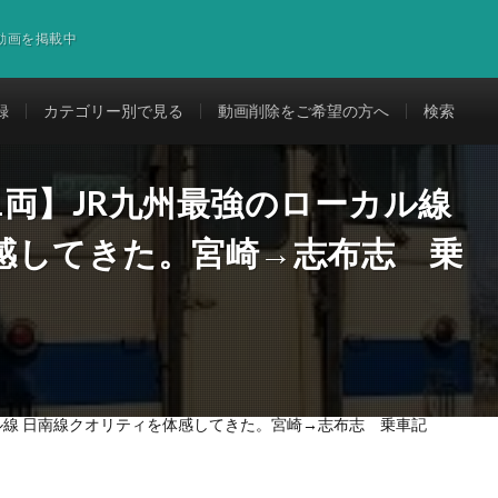
道動画を掲載中
録
カテゴリー別で見る
動画削除をご希望の方へ
検索
両】JR九州最強のローカル線
感してきた。宮崎→志布志 乗
ル線 日南線クオリティを体感してきた。宮崎→志布志 乗車記