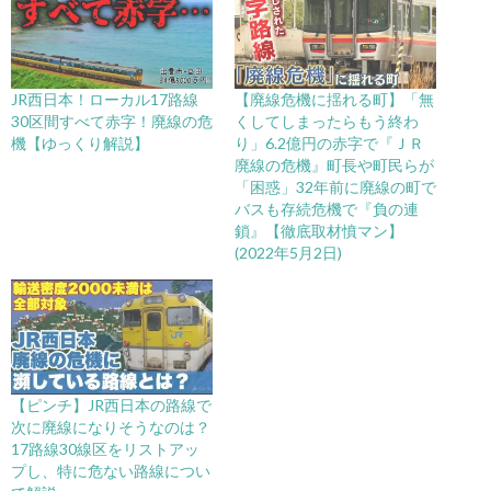
JR西日本！ローカル17路線
【廃線危機に揺れる町】「無
30区間すべて赤字！廃線の危
くしてしまったらもう終わ
機【ゆっくり解説】
り」6.2億円の赤字で『ＪＲ
廃線の危機』町長や町民らが
「困惑」32年前に廃線の町で
バスも存続危機で『負の連
鎖』【徹底取材憤マン】
(2022年5月2日)
【ピンチ】JR西日本の路線で
次に廃線になりそうなのは？
17路線30線区をリストアッ
プし、特に危ない路線につい