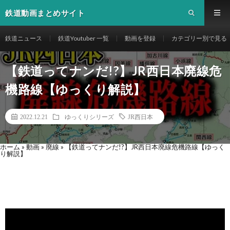
鉄道動画まとめサイト
鉄道ニュース
鉄道Youtuber 一覧
動画を登録
カテゴリー別で見る
【鉄道ってナンだ!?】JR西日本廃線危
機路線【ゆっくり解説】
2022.12.21
ゆっくりシリーズ
JR西日本
ホーム
»
動画
»
廃線
»
【鉄道ってナンだ!?】JR西日本廃線危機路線【ゆっく
り解説】