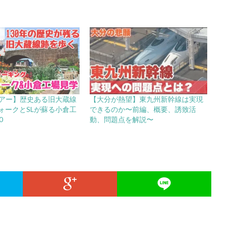
ツアー】歴史ある旧大蔵線
【大分が熱望】東九州新幹線は実現
ォークとSLが蘇る小倉工
できるのか〜前編、概要、誘致活
0
動、問題点を解説〜