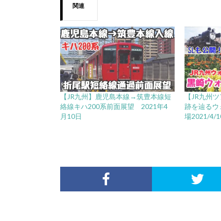
関連
【JR九州】鹿児島本線→筑豊本線短
【JR九州
絡線キハ200系前面展望 2021年4
跡を辿るウ
月10日
場2021/4/1