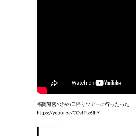
福岡避密の旅の日帰りツアーに行ったった
https://youtu.be/CCvfFlx6IhY