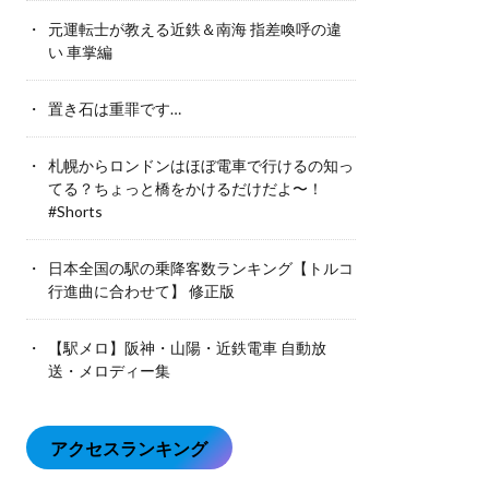
元運転士が教える近鉄＆南海 指差喚呼の違
い 車掌編
置き石は重罪です…
札幌からロンドンはほぼ電車で行けるの知っ
てる？ちょっと橋をかけるだけだよ〜！
#Shorts
日本全国の駅の乗降客数ランキング【トルコ
行進曲に合わせて】 修正版
【駅メロ】阪神・山陽・近鉄電車 自動放
送・メロディー集
アクセスランキング