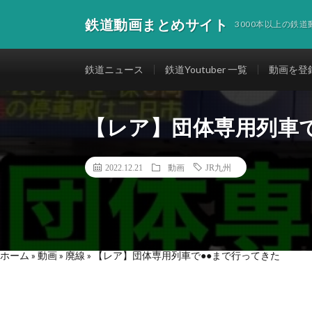
鉄道動画まとめサイト
3000本以上の鉄
鉄道ニュース
鉄道Youtuber 一覧
動画を登
【レア】団体専用列車
2022.12.21
動画
JR九州
ホーム
»
動画
»
廃線
»
【レア】団体専用列車で●●まで行ってきた