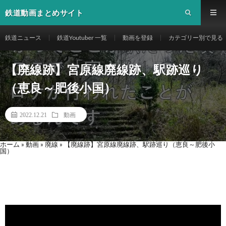
鉄道動画まとめサイト
鉄道ニュース
鉄道Youtuber 一覧
動画を登録
カテゴリー別で見る
【廃線跡】宮原線廃線跡、駅跡巡り
（恵良～肥後小国）
2022.12.21
動画
ホーム
»
動画
»
廃線
»
【廃線跡】宮原線廃線跡、駅跡巡り（恵良～肥後小
国）