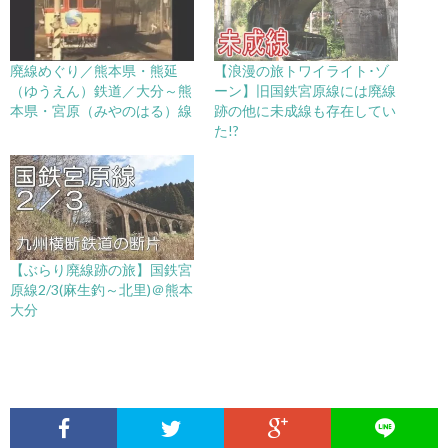
廃線めぐり／熊本県・熊延
【浪漫の旅トワイライト･ゾ
（ゆうえん）鉄道／大分～熊
ーン】旧国鉄宮原線には廃線
本県・宮原（みやのはる）線
跡の他に未成線も存在してい
た!?
【ぶらり廃線跡の旅】国鉄宮
原線2/3(麻生釣～北里)＠熊本
大分