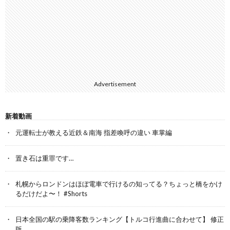
Advertisement
新着動画
元運転士が教える近鉄＆南海 指差喚呼の違い 車掌編
置き石は重罪です…
札幌からロンドンはほぼ電車で行けるの知ってる？ちょっと橋をかけ
るだけだよ〜！ #Shorts
日本全国の駅の乗降客数ランキング【トルコ行進曲に合わせて】 修正
版