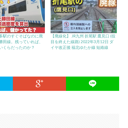
多駅のすぐそばなのに廃
【廃線化】 JR九州 折尾駅 鷹見口 (役
勝田線。残っていれば、
目を終えた線路) 2022年3月12日 ダ
いくらだったのか？
イヤ改正後 福北ゆたか線 短絡線