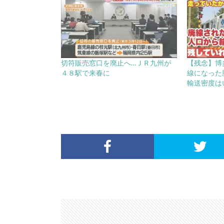
切符販売窓口を廃止へ…ＪＲ九州が
【残念】博
４８駅で来春に
線になった
輸送密度は