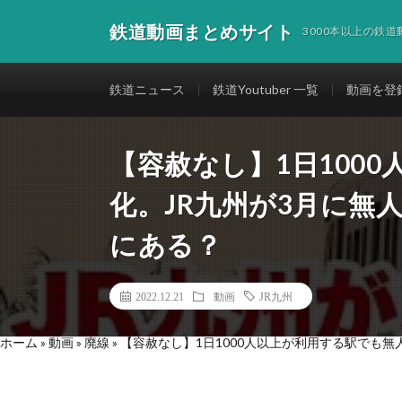
鉄道動画まとめサイト
3000本以上の鉄
鉄道ニュース
鉄道Youtuber 一覧
動画を登
【容赦なし】1日100
化。JR九州が3月に無
にある？
2022.12.21
動画
JR九州
ホーム
»
動画
»
廃線
»
【容赦なし】1日1000人以上が利用する駅でも無