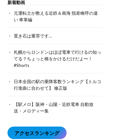
新着動画
元運転士が教える近鉄＆南海 指差喚呼の違
い 車掌編
置き石は重罪です…
札幌からロンドンはほぼ電車で行けるの知っ
てる？ちょっと橋をかけるだけだよ〜！
#Shorts
日本全国の駅の乗降客数ランキング【トルコ
行進曲に合わせて】 修正版
【駅メロ】阪神・山陽・近鉄電車 自動放
送・メロディー集
アクセスランキング