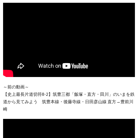
～前の動画～
【史上最長片道切符8-2】筑豊三都「飯塚・直方・田川」のいまを鉄
道から見てみよう 筑豊本線・後藤寺線・日田彦山線 直方→豊前川
崎