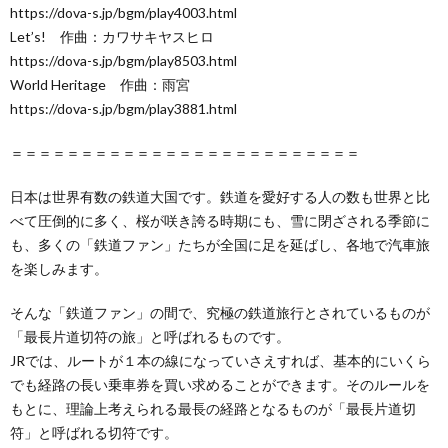
https://dova-s.jp/bgm/play4003.html
Let’s! 作曲：カワサキヤスヒロ
https://dova-s.jp/bgm/play8503.html
World Heritage 作曲：雨宮
https://dova-s.jp/bgm/play3881.html
＝＝＝＝＝＝＝＝＝＝＝＝＝＝＝＝＝＝＝＝＝＝＝＝＝
日本は世界有数の鉄道大国です。鉄道を愛好する人の数も世界と比
べて圧倒的に多く、桜が咲き誇る時期にも、雪に閉ざされる季節に
も、多くの「鉄道ファン」たちが全国に足を延ばし、各地で汽車旅
を楽しみます。
そんな「鉄道ファン」の間で、究極の鉄道旅行とされているものが
「最長片道切符の旅」と呼ばれるものです。
JRでは、ルートが１本の線になっていさえすれば、基本的にいくら
でも経路の長い乗車券を買い求めることができます。そのルールを
もとに、理論上考えられる最長の経路となるものが「最長片道切
符」と呼ばれる切符です。