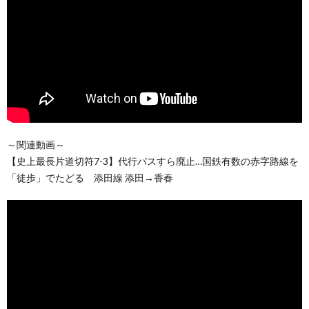
～関連動画～
【史上最長片道切符7-3】代行バスすら廃止…国鉄有数の赤字路線を
「徒歩」でたどる 添田線 添田→香春