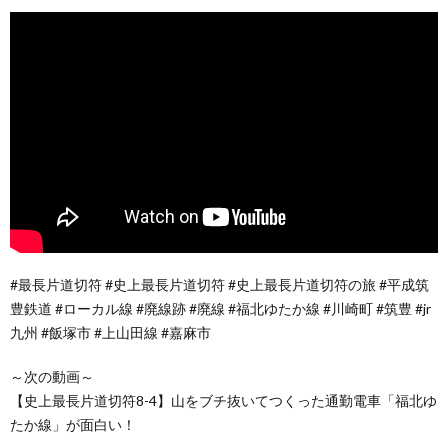
#最長片道切符 #史上最長片道切符 #史上最長片道切符の旅 #平成筑
豊鉄道 #ローカル線 #廃線跡 #廃線 #福北ゆたか線 #川崎町 #筑豊 #jr
九州 #飯塚市 #上山田線 #嘉麻市
～次の動画～
【史上最長片道切符8-4】山をブチ抜いてつくった通勤電車「福北ゆ
たか線」が面白い！