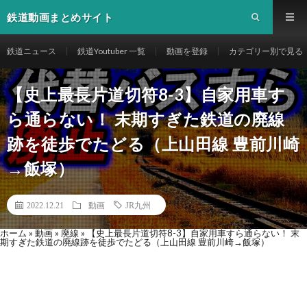
鉄道動画まとめサイト
鉄道ニュース
鉄道Youtuber 一覧
動画を登録
カテゴリー別で見る
【史上最長片道切符8-3】自家用車す
ら通らない！ 末期すぎた鉄道の廃線
跡を徒歩でたどる（上山田線 豊前川崎
→飯塚）
2022.12.21
動画
JR九州
ホーム
»
動画
»
廃線
»
【史上最長片道切符8-3】自家用車すら通らない！ 末
期すぎた鉄道の廃線跡を徒歩でたどる（上山田線 豊前川崎→飯塚）