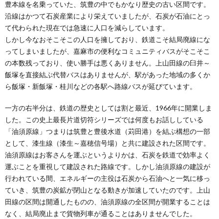
豊本線を名乗っていた、筑豊の中でもかなり歴史の古い区間です。
沿線はかつて石炭産業により栄えていましたが、石炭が石油にとっ
て代わられた現在では急速に人口を減らしています。
しかし今なおそこそこの人口を擁しており、鉄道こそ結局廃線にな
ってしまいましたが、嘉麻市の便利なコミュニティバスがそこそこ
の本数残っており、使い勝手は悪くありません。上山田線の臼井～
飯塚を直接結ぶ代替バスはありませんが、駅があった地域の多くか
ら飯塚・新飯塚・桂川などの各駅へ路線バスが延びています。
一方の右半分は、鉄道の歴史としては割と最近、1966年に開業しま
した。この史上最長片道切符シリーズでは何度もお話ししている
「油須原線」つまりは筑豊と豊後水道（苅田港）を結ぶ構想の一部
として、漆生線（漆生～嘉穂信号場）と共に建設された区間です。
油須原線はお客さんを運ぶというよりかは、石炭を鉄道で効率よく
運ぶことを重視して建設された路線です。しかし油須原線の建設が
行われている間、エネルギーの主役は石炭から石油へと一気に移っ
ていき、筑豊の炭鉱が閉山となる動きが加速していたのです。上山
田線の区間は開通したものの、油須原線の全区間が開業することは
なく、結局廃止まで貨物列車が通ることはありませんでした。