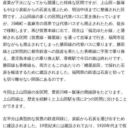
産業が下火になってから開通した特殊な区間ですが、上山田～飯塚
もやはり炭鉱からの石炭を運ぶため、明治中頃までに整備された区
間です。上山田線の多くの区間は代替バスに置き換わっています
が、川崎町～嘉麻市の境界では代替バスすら廃止されたため、徒歩
で移動します。再び筑豊本線に出て、現在は「福北ゆたか線」と通
称される区間（筑豊線・篠栗線）を通って吉塚まで行き、福岡市近
郊ながらも廃止されてしまった勝田線の代替バスに乗ります。勝田
線とは対照的に都市鉄道への脱皮を果たした香椎線に宇美で乗り換
え、鹿児島本線との乗り換え駅、香椎駅で今日の旅は終わりです。
勝田線も香椎線も、両方ともこのあたりの「糟屋炭田」で採れた石
炭を輸送するために建設されました。福岡県の鉄道は石炭と切って
も切り離せない関係にあるのです。
今回は上山田線の全区間、豊前川崎～飯塚の廃線跡をたどります。
上山田線は、歴史を紐解くと上山田駅を境に2つの区間に分けること
ができます。
左半分は典型的な筑豊の鉄道同様に、炭鉱から石炭を運び出すため
に建設されました。19世紀末には建設されており、1920年代まで筑