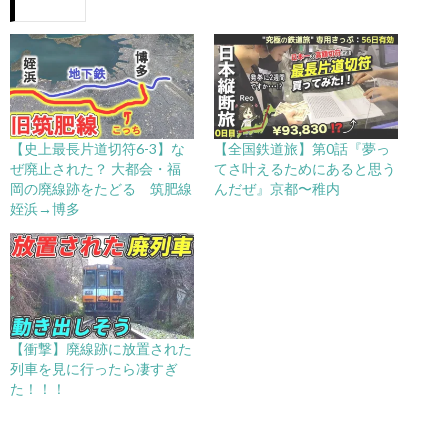
【史上最長片道切符6-3】な
【全国鉄道旅】第0話『夢っ
ぜ廃止された？ 大都会・福
てさ叶えるためにあると思う
岡の廃線跡をたどる 筑肥線
んだぜ』京都〜稚内
姪浜→博多
【衝撃】廃線跡に放置された
列車を見に行ったら凄すぎ
た！！！