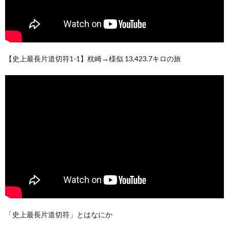
【史上最長片道切符1-1】枕崎→様似 13,423.7キロの旅
「史上最長片道切符」とはなにか