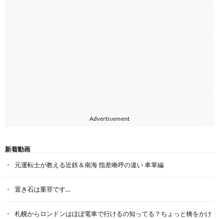
Advertisement
新着動画
元運転士が教える近鉄＆南海 指差喚呼の違い 車掌編
置き石は重罪です…
札幌からロンドンはほぼ電車で行けるの知ってる？ちょっと橋をかけ