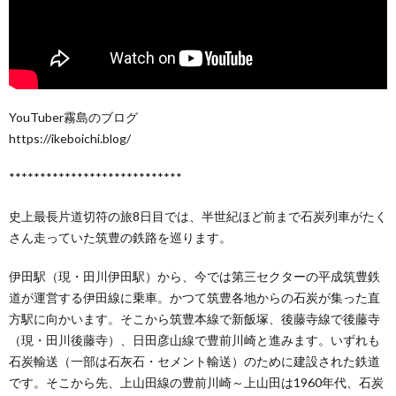
YouTuber霧島のブログ
https://ikeboichi.blog/
****************************
史上最長片道切符の旅8日目では、半世紀ほど前まで石炭列車がたく
さん走っていた筑豊の鉄路を巡ります。
伊田駅（現・田川伊田駅）から、今では第三セクターの平成筑豊鉄
道が運営する伊田線に乗車。かつて筑豊各地からの石炭が集った直
方駅に向かいます。そこから筑豊本線で新飯塚、後藤寺線で後藤寺
（現・田川後藤寺）、日田彦山線で豊前川崎と進みます。いずれも
石炭輸送（一部は石灰石・セメント輸送）のために建設された鉄道
です。そこから先、上山田線の豊前川崎～上山田は1960年代、石炭