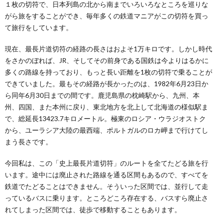
１枚の切符で、日本列島の北から南までいろいろなところを巡りな
がら旅をすることができ、毎年多くの鉄道マニアがこの切符を買っ
て旅行をしています。
現在、最長片道切符の経路の長さはおよそ1万キロです。しかし時代
をさかのぼれば、JR、そしてその前身である国鉄は今よりはるかに
多くの路線を持っており、もっと長い距離を1枚の切符で乗ることが
できていました。最もその経路が長かったのは、1982年6月23日か
ら同年6月30日までの間です。鹿児島県の枕崎駅から、九州、本
州、四国、また本州に戻り、東北地方を北上して北海道の様似駅ま
で、総延長13423.7キロメートル。極東のロシア・ウラジオストク
から、ユーラシア大陸の最西端、ポルトガルのロカ岬まで行けてし
まう長さです。
今回私は、この「史上最長片道切符」のルートを全てたどる旅を行
います。途中には廃止された路線を通る区間もあるので、すべてを
鉄道でたどることはできません。そういった区間では、並行して走
っているバスに乗ります。ところどころ存在する、バスすら廃止さ
れてしまった区間では、徒歩で移動することもあります。