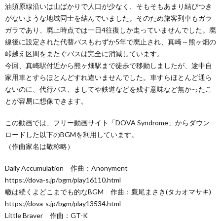
油須原線沿いは山ばかりで人口が少なく、そもそもあまり結びつき
がないような地域同士を結んでいました。そのため旅客列車もガラ
ガラであり、廃止時点では一日4往復しか走っていませんでした。廃
線後に設定された代替バスもわずか5年で廃止され、真崎～熊ヶ畑の
峠越え区間をまたぐバスは完全に消滅しています。
今回、真崎駅付近から熊ヶ畑駅まで徒歩で移動しましたが、途中自
家用車とすらほとんどすれ違いませんでした。車すらほとんど通ら
ないのに、代行バス、ましてや鉄道などを残す意味など無かったこ
とが容易に想像できます。
この動画では、フリー動画サイト「DOVA Syndrome」からダウン
ロードした以下のBGMを利用しています。
（作曲家名は敬称略）
Daily Accumulation 作曲：Anonyment
https://dova-s.jp/bgm/play16110.html
轍は続くよどこまでも的なBGM 作曲：鷹尾まさき(タカオマサキ)
https://dova-s.jp/bgm/play13534.html
Little Braver 作曲：GT-K