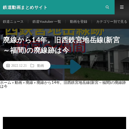
鉄道動画まとめサイト
鉄道ニュース
鉄道Youtuber 一覧
動画を登録
カテゴリー別で見る
廃線から14年。旧西鉄宮地岳線(新宮
～福間)の廃線跡は今
2022.12.21
動画
ホーム
»
動画
»
廃線
»
廃線から14年。旧西鉄宮地岳線(新宮～福間)の廃線跡
は今