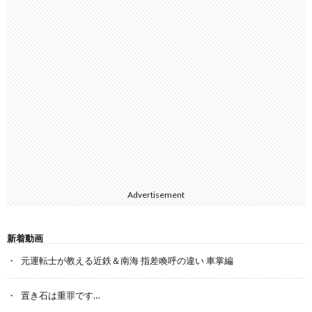
Advertisement
新着動画
元運転士が教える近鉄＆南海 指差喚呼の違い 車掌編
置き石は重罪です…