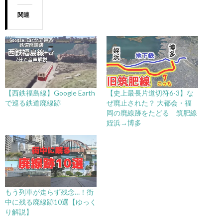
関連
【西鉄福島線】Google Earth
【史上最長片道切符6-3】な
で巡る鉄道廃線跡
ぜ廃止された？ 大都会・福
岡の廃線跡をたどる 筑肥線
姪浜→博多
もう列車が走らず残念…！街
中に残る廃線跡10選【ゆっく
り解説】