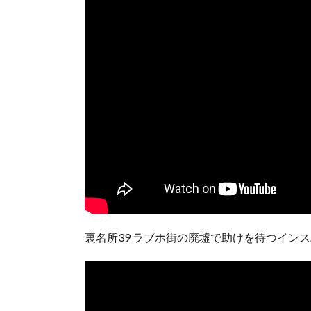
裏名所39 ラブホ街の廃墟で助けを待つイン