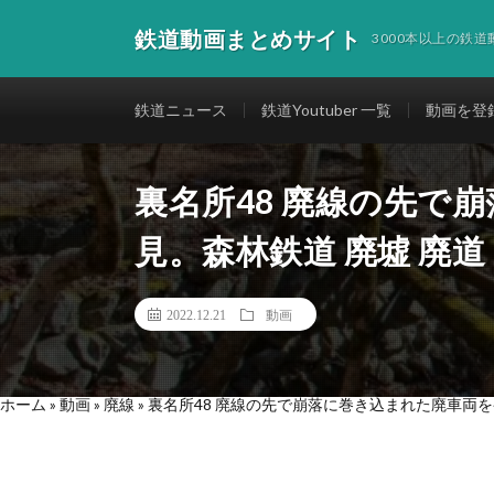
鉄道動画まとめサイト
3000本以上の鉄
鉄道ニュース
鉄道Youtuber 一覧
動画を登
裏名所48 廃線の先で
見。森林鉄道 廃墟 廃道
2022.12.21
動画
ホーム
»
動画
»
廃線
»
裏名所48 廃線の先で崩落に巻き込まれた廃車両を