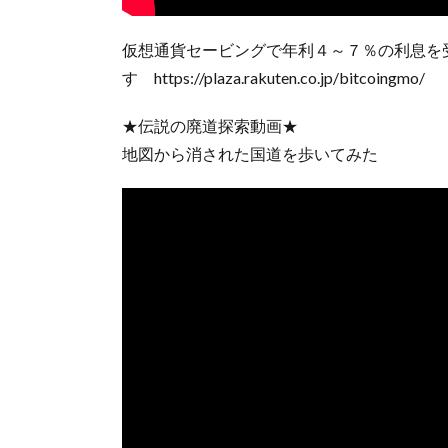
仮想通貨セービングで年利４～７％の利息を
す https://plaza.rakuten.co.jp/bitcoingmo/
★伝説の廃道探索動画★
地図から消された国道を歩いてみた