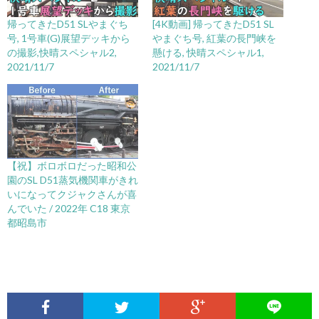
帰ってきたD51 SLやまぐち
[4K動画] 帰ってきたD51 SL
号, 1号車(G)展望デッキから
やまぐち号, 紅葉の長門峡を
の撮影,快晴スペシャル2,
懸ける, 快晴スペシャル1,
2021/11/7
2021/11/7
【祝】ボロボロだった昭和公
園のSL D51蒸気機関車がきれ
いになってクジャクさんが喜
んでいた / 2022年 C18 東京
都昭島市