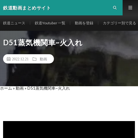
鉄道動画まとめサイト
鉄道ニュース
鉄道Youtuber 一覧
動画を登録
カテゴリー別で見る
D51蒸気機関車~火入れ
2022.12.21
動画
ホーム
»
動画
»
D51蒸気機関車~火入れ