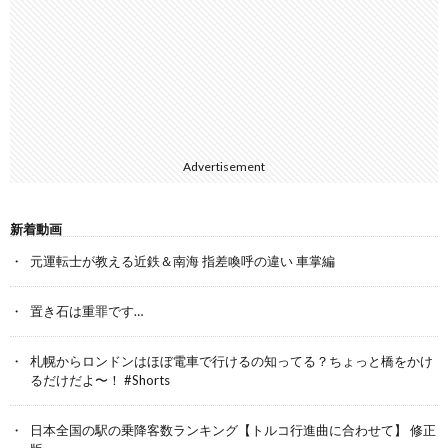
Advertisement
新着動画
元運転士が教える近鉄＆南海 指差喚呼の違い 車掌編
置き石は重罪です…
札幌からロンドンはほぼ電車で行けるの知ってる？ちょっと橋をかけ
るだけだよ〜！ #Shorts
日本全国の駅の乗降客数ランキング【トルコ行進曲に合わせて】 修正