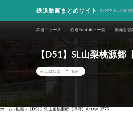
鉄道動画まとめサイト
3000本以上の鉄
鉄道ニュース
鉄道Youtuber 一覧
動画を登
【D51】SL山梨桃源郷【甲
2022.12.21
動画
ホーム
»
動画
»
【D51】SL山梨桃源郷【甲府】Arsgw-0775