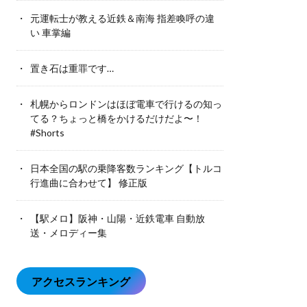
元運転士が教える近鉄＆南海 指差喚呼の違
い 車掌編
置き石は重罪です…
札幌からロンドンはほぼ電車で行けるの知っ
てる？ちょっと橋をかけるだけだよ〜！
#Shorts
日本全国の駅の乗降客数ランキング【トルコ
行進曲に合わせて】 修正版
【駅メロ】阪神・山陽・近鉄電車 自動放
送・メロディー集
アクセスランキング