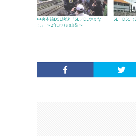
中央本線D51快速『SL／DLやまな
SL D51（S
し』 〜2年ぶりの山梨〜