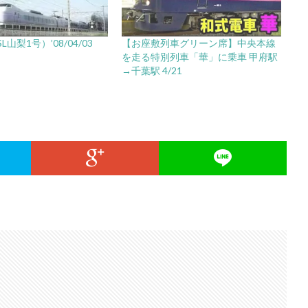
L山梨1号）’08/04/03
【お座敷列車グリーン席】中央本線
を走る特別列車「華」に乗車 甲府駅
→千葉駅 4/21