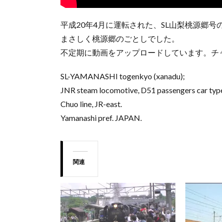
平成20年4月に運転された、SL山梨桃源郷
まさしく桃源郷のごとしでした。
不定期に動画をアップロードしています。チ
SL-YAMANASHI togenkyo (xanadu);
JNR steam locomotive, D51 passengers car type-
Chuo line, JR-east.
Yamanashi pref. JAPAN.
関連