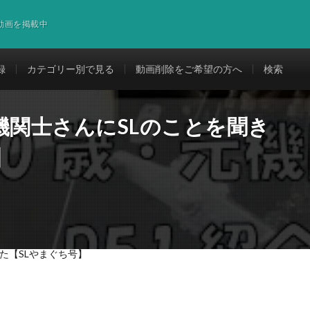
道動画を掲載中
録
カテゴリー別で見る
動画削除をご希望の方へ
検索
機関士さんにSLのことを聞き
】
た【SLやまぐち号】