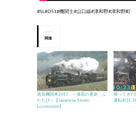
#SL#D51#機関士#山口線#津和野#津和野町
関連
蒸気機関車2017 ～漆黒の勇姿、ふ
帰ってきたD5
たたび～【Japanese Steam
運転初日, 20
Locomotive】