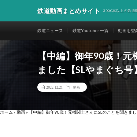
鉄道動画まとめサイト
3000本以上の鉄
鉄道ニュース
鉄道Youtuber 一覧
動画を登
【中編】御年90歳！元
ました【SLやまぐち号
2022.12.21
動画
ホーム
»
動画
»
【中編】御年90歳！元機関士さんにSLのことを聞きまし