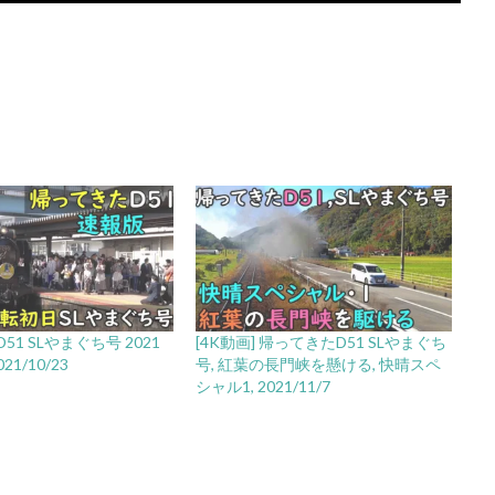
1 SLやまぐち号 2021
[4K動画] 帰ってきたD51 SLやまぐち
21/10/23
号, 紅葉の長門峡を懸ける, 快晴スペ
シャル1, 2021/11/7