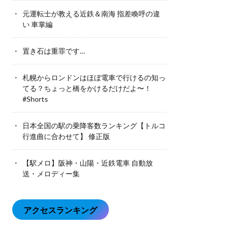
元運転士が教える近鉄＆南海 指差喚呼の違
い 車掌編
置き石は重罪です…
札幌からロンドンはほぼ電車で行けるの知っ
てる？ちょっと橋をかけるだけだよ〜！
#Shorts
日本全国の駅の乗降客数ランキング【トルコ
行進曲に合わせて】 修正版
【駅メロ】阪神・山陽・近鉄電車 自動放
送・メロディー集
アクセスランキング