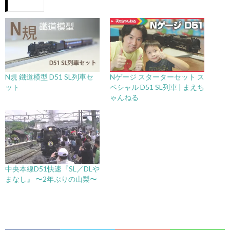
N規 鐵道模型 D51 SL列車セ
Nゲージ スターターセット ス
ット
ペシャル D51 SL列車 | まえち
ゃんねる
中央本線D51快速『SL／DLや
まなし』 〜2年ぶりの山梨〜