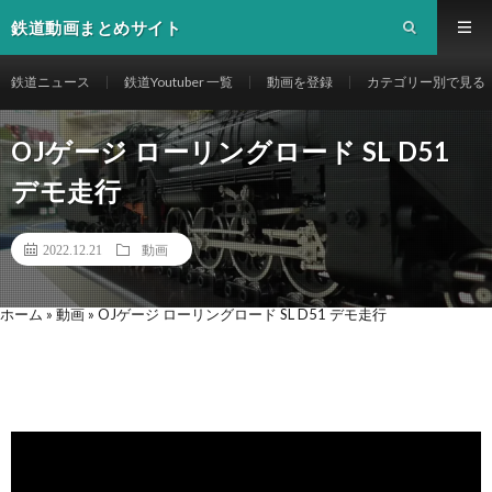
鉄道動画まとめサイト
鉄道ニュース
鉄道Youtuber 一覧
動画を登録
カテゴリー別で見る
OJゲージ ローリングロード SL D51
デモ走行
2022.12.21
動画
ホーム
»
動画
»
OJゲージ ローリングロード SL D51 デモ走行