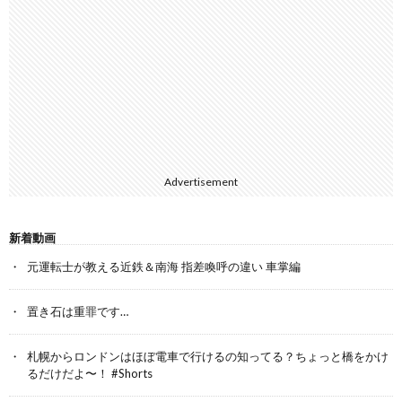
Advertisement
新着動画
元運転士が教える近鉄＆南海 指差喚呼の違い 車掌編
置き石は重罪です…
札幌からロンドンはほぼ電車で行けるの知ってる？ちょっと橋をかけ
るだけだよ〜！ #Shorts