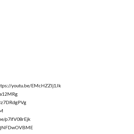
outu.be/EMcHZZIj1Jk
a12MRg
z7DRdgPVg
EM
/p7ifV08rEjk
xQNFDwOVBME