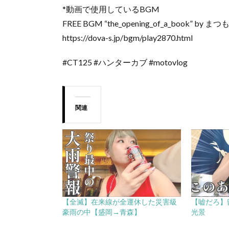
*動画で使用しているBGM
FREE BGM “the_opening_of_a_book” by まつ
https://dova-s.jp/bgm/play2870.html
#CT125 #ハンターカブ #motovlog
関連
【全滅】在来線が全運休した災害級
【嘘だろ】
豪雨の中【盛岡→青森】
光景