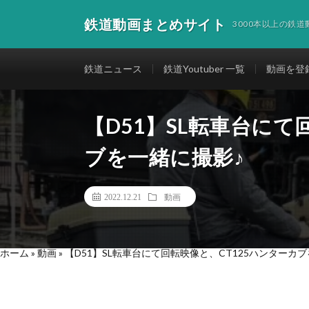
鉄道動画まとめサイト
3000本以上の鉄
鉄道ニュース
鉄道Youtuber 一覧
動画を登
【D51】SL転車台にて
ブを一緒に撮影♪
2022.12.21
動画
ホーム
»
動画
»
【D51】SL転車台にて回転映像と、CT125ハンターカ