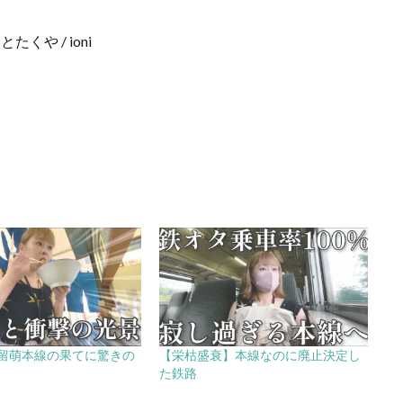
もとたくや / ioni
留萌本線の果てに驚きの
【栄枯盛衰】本線なのに廃止決定し
た鉄路