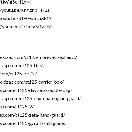
/tiWhfScH1hM
tu.be/KnAzhbTI7Zs
tu.be/31HFw5LaXMY
tu.be/-zExka5BVEM
zap.com/ct125-moriwaki-exhaust/
p.com/ct125-tire/
om/ct125-irc-3r/
zap.com/ct125-carrier_box/
.com/ct125-daytona-saddle-bag/
p.com/ct125-daytona-engine-guard/
p.com/ct125-2/
.com/ct125-zeta-hand-guard/
com/ct125-gcraft-shiftguide/