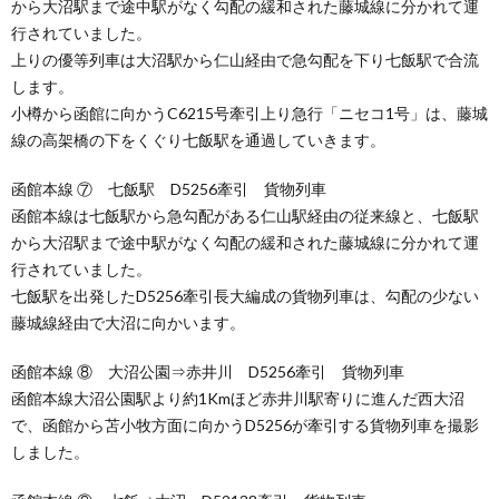
から大沼駅まで途中駅がなく勾配の緩和された藤城線に分かれて運
行されていました。
上りの優等列車は大沼駅から仁山経由で急勾配を下り七飯駅で合流
します。
小樽から函館に向かうC6215号牽引上り急行「ニセコ1号」は、藤城
線の高架橋の下をくぐり七飯駅を通過していきます。
函館本線 ⑦ 七飯駅 D5256牽引 貨物列車
函館本線は七飯駅から急勾配がある仁山駅経由の従来線と、七飯駅
から大沼駅まで途中駅がなく勾配の緩和された藤城線に分かれて運
行されていました。
七飯駅を出発したD5256牽引長大編成の貨物列車は、勾配の少ない
藤城線経由で大沼に向かいます。
函館本線 ⑧ 大沼公園⇒赤井川 D5256牽引 貨物列車
函館本線大沼公園駅より約1Kmほど赤井川駅寄りに進んだ西大沼
で、函館から苫小牧方面に向かうD5256が牽引する貨物列車を撮影
しました。