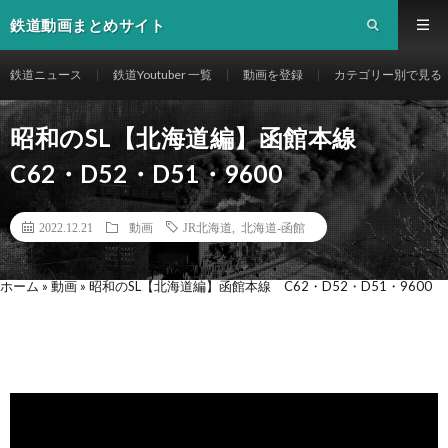
鉄道動画まとめサイト
鉄道ニュース
鉄道Youtuber 一覧
動画を登録
カテゴリー別で見る
昭和のSL【北海道編】函館本線
C62・D52・D51・9600
2022.12.21
動画
JR北海道
,
北海道-函館
ホーム
»
動画
»
昭和のSL【北海道編】函館本線 C62・D52・D51・9600