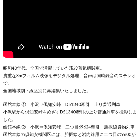
昭和40年代、全国で活躍していた現役蒸気機関車。
貴重な8mフィルム映像をデジタル処理、音声は同時録音のステレオ
で、
全国地域別・線区別に再編集いたしました。
函館本線 ① 小沢⇒倶知安峠 D51340牽引 上り普通列車
小沢駅から倶知安峠をめざすD51340牽引の上り普通列車を撮影しま
した。
函館本線 ② 小沢⇒倶知安峠 二つ目69624牽引 胆振線貨物列車
函館本線の倶知安機関区には、胆振線と岩内線用に二つ目の9600が