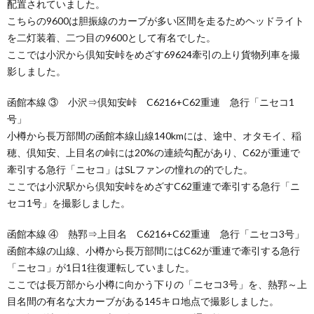
配置されていました。
こちらの9600は胆振線のカーブが多い区間を走るためヘッドライト
を二灯装着、二つ目の9600として有名でした。
ここでは小沢から倶知安峠をめざす69624牽引の上り貨物列車を撮
影しました。
函館本線 ③ 小沢⇒倶知安峠 C6216+C62重連 急行「ニセコ1
号」
小樽から長万部間の函館本線山線140kmには、途中、オタモイ、稲
穂、倶知安、上目名の峠には20%の連続勾配があり、C62が重連で
牽引する急行「ニセコ」はSLファンの憧れの的でした。
ここでは小沢駅から倶知安峠をめざすC62重連で牽引する急行「ニ
セコ1号」を撮影しました。
函館本線 ④ 熱郛⇒上目名 C6216+C62重連 急行「ニセコ3号」
函館本線の山線、小樽から長万部間にはC62が重連で牽引する急行
「ニセコ」が1日1往復運転していました。
ここでは長万部から小樽に向かう下りの「ニセコ3号」を、熱郛～上
目名間の有名な大カーブがある145キロ地点で撮影しました。