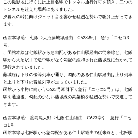
この撮影地に行くには上目名駅でトンネル通行許可を頂き、二つの
トンネルを超えた場所にありました。
夕暮れの峠に向けジェット音を響かせ猛烈な勢いで駆け上がってき
ます。
函館本線 ⑤ 七飯⇒大沼藤城線経由 C623牽引 急行「ニセコ3
号」
、函館本線は七飯駅から急勾配がある仁山駅経由の従来線と、七飯
駅から大沼駅まで途中駅がなく勾配の緩和された藤城線に分かれて
運行されていました。
藤城線は下りの優等列車が通り、勾配のある仁山駅経由は上り列車
と上りと下りの普通列車が走っていました。
函館から小樽に向かうC623号牽引下り急行「ニセコ3号」は、七飯
駅を通過後、勾配の少ない藤城線の高架橋を猛烈な勢いで突進して
きます。
函館本線 ⑥ 渡島尾大野⇒七飯 仁山経由 C623牽引 急行「ニセ
コ1号」
函館本線は七飯駅から急勾配がある仁山駅経由の従来線と、七飯駅