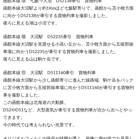
函館本線 ⑨ 七飯⇒大沼 D52138牽引 貨物列車
函館本線大沼駅より約1Kmほど七飯駅寄りで、函館から苫小牧方面
に向かうD52138が牽引する貨物列車を撮影しました。
後ろに見える湖は小沼です。
函館本線 ⑩ 大沼駅 D52235牽引 貨物列車
函館本線大沼駅を見渡せる小高い丘から、苫小牧方面から五稜郭操
車場に向かうD52235が牽引する貨物列車を撮影しました。
後ろに見える山は駒ケ岳です。
函館本線 ⑪ 大沼駅 D511160牽引 貨物列車
函館本線大沼駅から少し函館寄りに進んだ線路端、駒ケ岳をバック
に苫小牧方面から五稜郭操車場に向かうD511160が牽引する貨物列
車を撮影しました。
この函館本線は北海道の大動脈。
D52やD51など、大型蒸気が牽引する貨物列車が次から次へとやっ
てきます。
今の時代では考えられない光景です。
オリジナルフィルムの保存が状態が悪く、画像に傷や埃でお見苦し