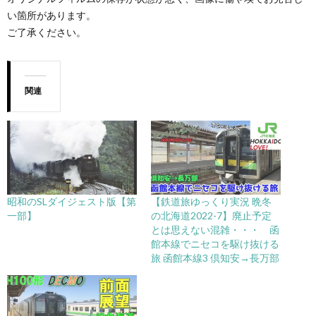
い箇所があります。
ご了承ください。
関連
昭和のSLダイジェスト版【第
【鉄道旅ゆっくり実況 晩冬
一部】
の北海道2022-7】廃止予定
とは思えない混雑・・・ 函
館本線でニセコを駆け抜ける
旅 函館本線3 倶知安→長万部