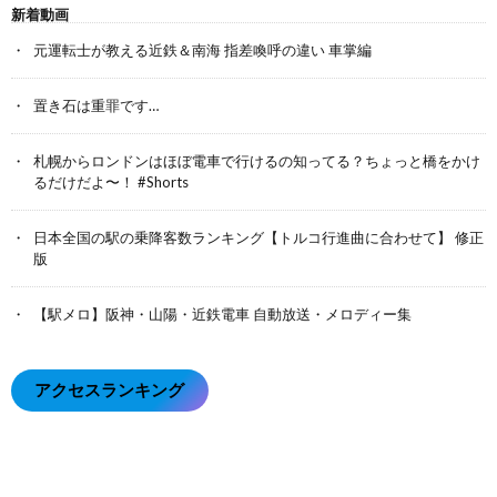
新着動画
元運転士が教える近鉄＆南海 指差喚呼の違い 車掌編
置き石は重罪です…
札幌からロンドンはほぼ電車で行けるの知ってる？ちょっと橋をかけ
るだけだよ〜！ #Shorts
日本全国の駅の乗降客数ランキング【トルコ行進曲に合わせて】 修正
版
【駅メロ】阪神・山陽・近鉄電車 自動放送・メロディー集
アクセスランキング