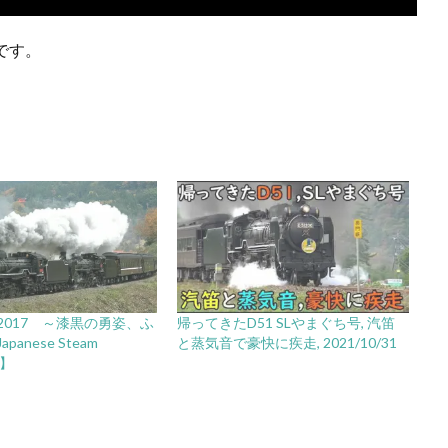
意です。
2017 ～漆黒の勇姿、ふ
帰ってきたD51 SLやまぐち号, 汽笛
anese Steam
と蒸気音で豪快に疾走, 2021/10/31
e】