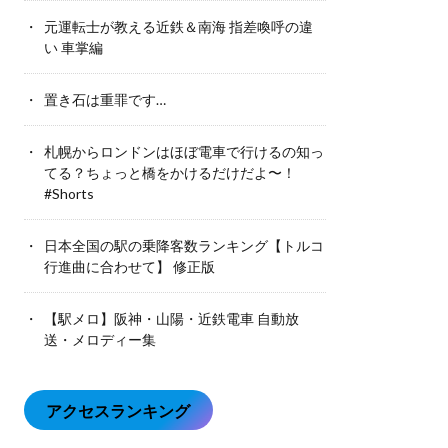
元運転士が教える近鉄＆南海 指差喚呼の違
い 車掌編
置き石は重罪です…
札幌からロンドンはほぼ電車で行けるの知っ
てる？ちょっと橋をかけるだけだよ〜！
#Shorts
日本全国の駅の乗降客数ランキング【トルコ
行進曲に合わせて】 修正版
【駅メロ】阪神・山陽・近鉄電車 自動放
送・メロディー集
アクセスランキング