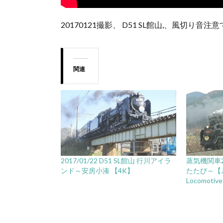
20170121撮影、 D51 SL館山,、風切り音注
関連
2017/01/22 D51 SL館山 行川アイラ
蒸気機関車
ンド～安房小湊 【4K】
たたび～【Jap
Locomotiv