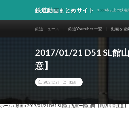
鉄道動画まとめサイト
3000本以上の鉄
鉄道ニュース
鉄道Youtuber 一覧
動画を登
2017/01/21 D51 
意】
2022.12.21
動画
ホーム
»
動画
»
2017/01/21 D51 SL館山 九重ー館山間 【風切り音注意】