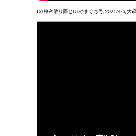
(3) 桜🌸散り際とDLやまぐち号, 2021/4/3, 大