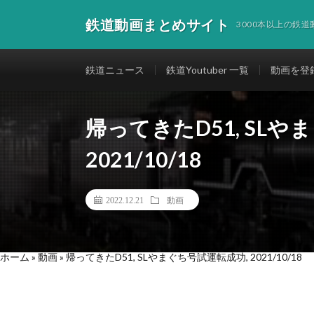
鉄道動画まとめサイト
3000本以上の鉄
鉄道ニュース
鉄道Youtuber 一覧
動画を登
帰ってきたD51, SLや
2021/10/18
2022.12.21
動画
ホーム
»
動画
»
帰ってきたD51, SLやまぐち号試運転成功, 2021/10/18