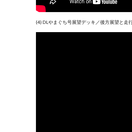
(4) DLやまぐち号展望デッキ／後方展望と走行音