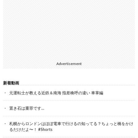
Advertisement
新着動画
元運転士が教える近鉄＆南海 指差喚呼の違い 車掌編
置き石は重罪です…
札幌からロンドンはほぼ電車で行けるの知ってる？ちょっと橋をかけ
るだけだよ〜！ #Shorts