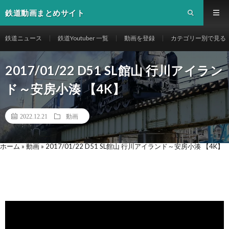
鉄道動画まとめサイト
鉄道ニュース
鉄道Youtuber 一覧
動画を登録
カテゴリー別で見る
2017/01/22 D51 SL館山 行川アイラン
ド～安房小湊 【4K】
2022.12.21
動画
ホーム
»
動画
»
2017/01/22 D51 SL館山 行川アイランド～安房小湊 【4K】