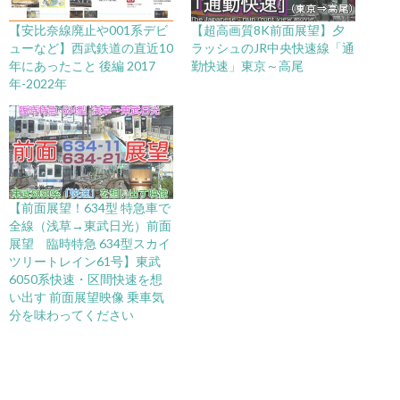
【安比奈線廃止や001系デビ
【超高画質8K前面展望】夕
ューなど】西武鉄道の直近10
ラッシュのJR中央快速線「通
年にあったこと 後編 2017
勤快速」東京～高尾
年-2022年
【前面展望！634型 特急車で
全線（浅草→東武日光）前面
展望 臨時特急 634型スカイ
ツリートレイン61号】東武
6050系快速・区間快速を想
い出す 前面展望映像 乗車気
分を味わってください