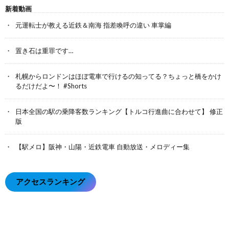
新着動画
元運転士が教える近鉄＆南海 指差喚呼の違い 車掌編
置き石は重罪です…
札幌からロンドンはほぼ電車で行けるの知ってる？ちょっと橋をかけ
るだけだよ〜！ #Shorts
日本全国の駅の乗降客数ランキング【トルコ行進曲に合わせて】 修正
版
【駅メロ】阪神・山陽・近鉄電車 自動放送・メロディー集
アクセスランキング