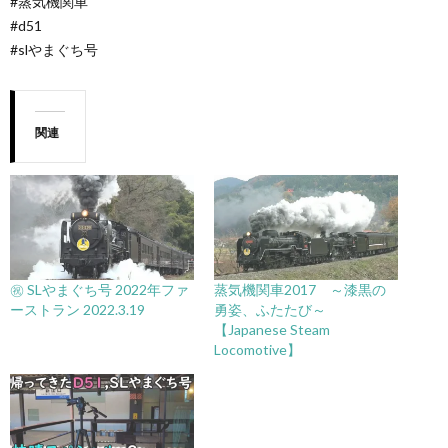
#蒸気機関車
#d51
#slやまぐち号
関連
㊗️ SLやまぐち号 2022年ファ
蒸気機関車2017 ～漆黒の
ーストラン 2022.3.19
勇姿、ふたたび～
【Japanese Steam
Locomotive】