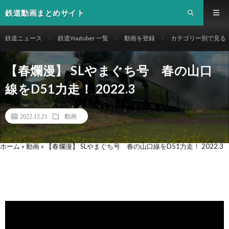
鉄道動画まとめサイト
鉄道ニュース
鉄道Youtuber 一覧
動画を登録
カテゴリー別で見る
【春爛漫】 SLやまぐち号 春の山口
線をD51力走！ 2022.3
2022.12.21
動画
ホーム
»
動画
»
【春爛漫】 SLやまぐち号 春の山口線をD51力走！ 2022.3