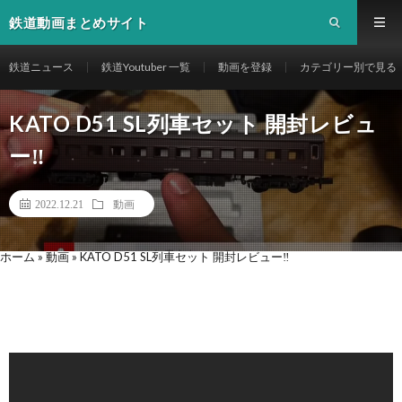
鉄道動画まとめサイト
鉄道ニュース
鉄道Youtuber 一覧
動画を登録
カテゴリー別で見る
KATO D51 SL列車セット 開封レビュ
ー‼︎
2022.12.21
動画
ホーム
»
動画
»
KATO D51 SL列車セット 開封レビュー‼︎