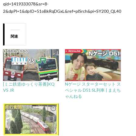
qid=1419333078&sr=8-
2&dpPl=1&dpID=51oBkRqDGxL&ref=plSrch&pi=SY200_QL40
関連
[ミニ鉄道ゆっくり茶番]KQ
Nゲージ スターターセット ス
VS JR
ペシャル D51 SL列車 | まえち
ゃんねる