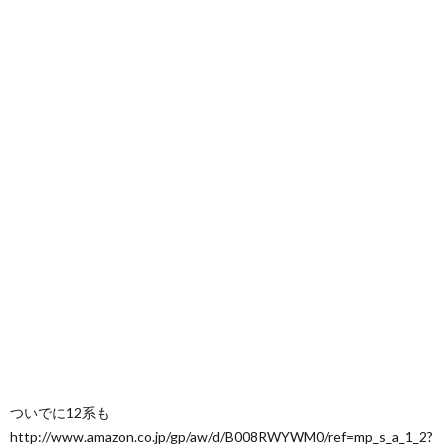
ついでに12系も
http://www.amazon.co.jp/gp/aw/d/B008RWYWM0/ref=mp_s_a_1_2?