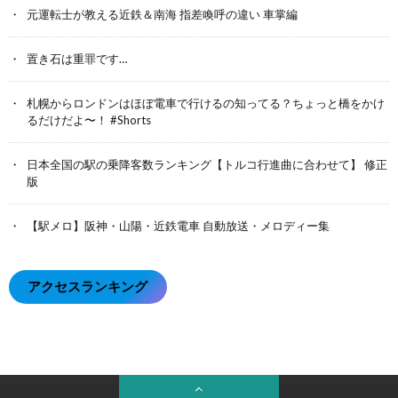
元運転士が教える近鉄＆南海 指差喚呼の違い 車掌編
置き石は重罪です…
札幌からロンドンはほぼ電車で行けるの知ってる？ちょっと橋をかけ
るだけだよ〜！ #Shorts
日本全国の駅の乗降客数ランキング【トルコ行進曲に合わせて】 修正
版
【駅メロ】阪神・山陽・近鉄電車 自動放送・メロディー集
アクセスランキング