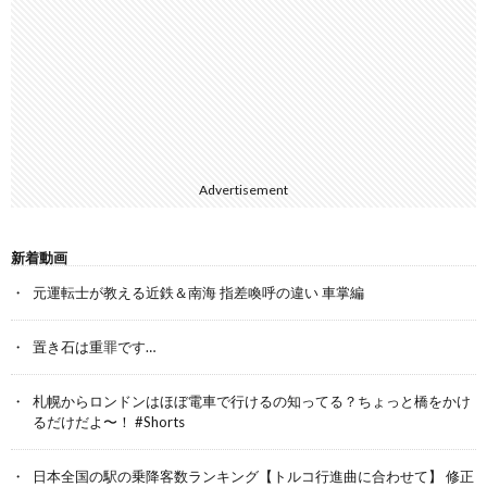
Advertisement
新着動画
元運転士が教える近鉄＆南海 指差喚呼の違い 車掌編
置き石は重罪です…
札幌からロンドンはほぼ電車で行けるの知ってる？ちょっと橋をかけ
るだけだよ〜！ #Shorts
日本全国の駅の乗降客数ランキング【トルコ行進曲に合わせて】 修正