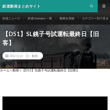
鉄道動画まとめサイト
鉄道ニュース
鉄道Youtuber 一覧
動画を登録
カテゴリー別で見る
【D51】SL銚子号試運転最終日【旧
客】
2022.12.21
動画
ホーム
»
動画
»
【D51】SL銚子号試運転最終日【旧客】