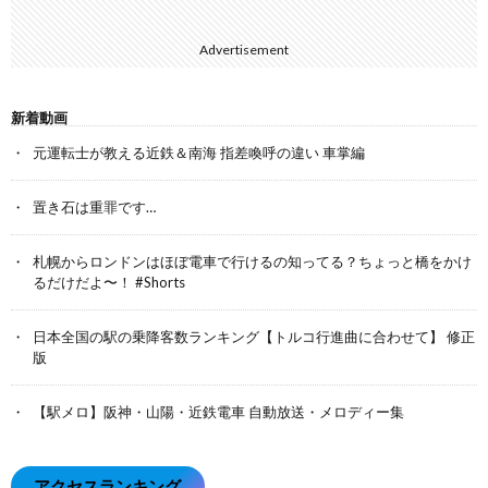
Advertisement
新着動画
元運転士が教える近鉄＆南海 指差喚呼の違い 車掌編
置き石は重罪です…
札幌からロンドンはほぼ電車で行けるの知ってる？ちょっと橋をかけ
るだけだよ〜！ #Shorts
日本全国の駅の乗降客数ランキング【トルコ行進曲に合わせて】 修正
版
【駅メロ】阪神・山陽・近鉄電車 自動放送・メロディー集
アクセスランキング