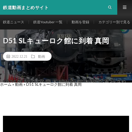
鉄道動画まとめサイト
鉄道ニュース
鉄道Youtuber 一覧
動画を登録
カテゴリー別で見る
D51 SLキューロク館に到着 真岡
2022.12.21
動画
ホーム
»
動画
»
D51 SLキューロク館に到着 真岡