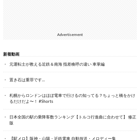
Advertisement
新着動画
元運転士が教える近鉄＆南海 指差喚呼の違い 車掌編
置き石は重罪です…
札幌からロンドンはほぼ電車で行けるの知ってる？ちょっと橋をかけ
るだけだよ〜！ #Shorts
日本全国の駅の乗降客数ランキング【トルコ行進曲に合わせて】 修正
版
【駅メロ】阪神・山陽・近鉄電車 自動放送・メロディー集