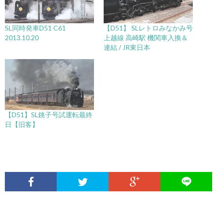
SL同時発車D51 C61
【D51】 SLレトロみなかみ号
2013.10.20
上越線 高崎駅 機関車入換＆
連結 / JR東日本
【D51】SL銚子号試運転最終
日【旧客】