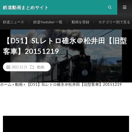
鉄道動画まとめサイト
鉄道ニュース
鉄道Youtuber 一覧
動画を登録
カテゴリー別で見る
【D51】SLレトロ碓氷＠松井田【旧型
客車】20151219
2022.12.21
動画
ホーム
»
動画
»
【D51】SLレトロ碓氷＠松井田【旧型客車】20151219