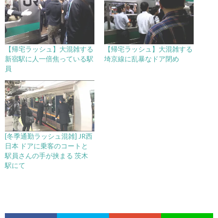
【帰宅ラッシュ】大混雑する
【帰宅ラッシュ】大混雑する
新宿駅に人一倍焦っている駅
埼京線に乱暴なドア閉め
員
[冬季通勤ラッシュ混雑] JR西
日本 ドアに乗客のコートと
駅員さんの手が挟まる 茨木
駅にて