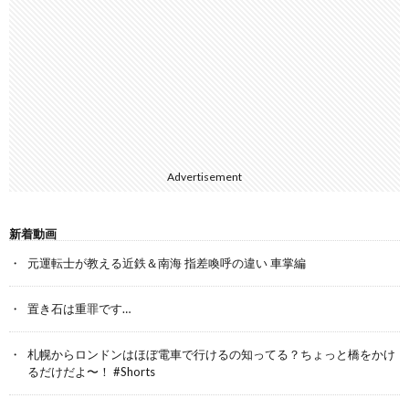
Advertisement
新着動画
元運転士が教える近鉄＆南海 指差喚呼の違い 車掌編
置き石は重罪です…
札幌からロンドンはほぼ電車で行けるの知ってる？ちょっと橋をかけ
るだけだよ〜！ #Shorts