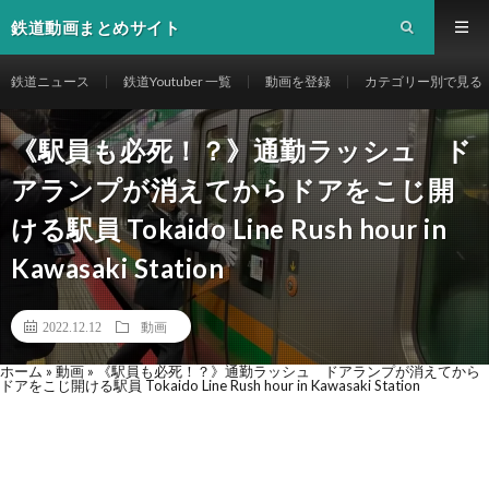
鉄道動画まとめサイト
鉄道ニュース
鉄道Youtuber 一覧
動画を登録
カテゴリー別で見る
《駅員も必死！？》通勤ラッシュ ド
アランプが消えてからドアをこじ開
ける駅員 Tokaido Line Rush hour in
Kawasaki Station
2022.12.12
動画
ホーム
»
動画
»
《駅員も必死！？》通勤ラッシュ ドアランプが消えてから
ドアをこじ開ける駅員 Tokaido Line Rush hour in Kawasaki Station