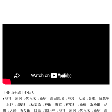
【4K山手線】外回り
●渋谷→原宿→代々木→新宿→高田馬場→池袋→大塚→巣鴨→日暮里
→上野→御徒町→秋葉原→神田→東京→有楽町→新橋→浜松町→品
川→大崎→五反田→目黒→恵比寿→渋谷→原宿→代々木→新宿→高