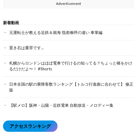
Advertisement
新着動画
元運転士が教える近鉄＆南海 指差喚呼の違い 車掌編
置き石は重罪です…
札幌からロンドンはほぼ電車で行けるの知ってる？ちょっと橋をかけ
るだけだよ〜！ #Shorts
日本全国の駅の乗降客数ランキング【トルコ行進曲に合わせて】 修正
版
【駅メロ】阪神・山陽・近鉄電車 自動放送・メロディー集
アクセスランキング