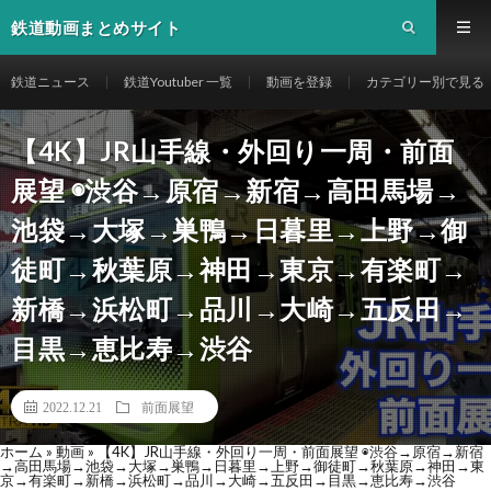
鉄道動画まとめサイト
鉄道ニュース
鉄道Youtuber 一覧
動画を登録
カテゴリー別で見る
【4K】JR山手線・外回り一周・前面
展望 ◉渋谷→原宿→新宿→高田馬場→
池袋→大塚→巣鴨→日暮里→上野→御
徒町→秋葉原→神田→東京→有楽町→
新橋→浜松町→品川→大崎→五反田→
目黒→恵比寿→渋谷
2022.12.21
前面展望
ホーム
»
動画
»
【4K】JR山手線・外回り一周・前面展望 ◉渋谷→原宿→新宿
→高田馬場→池袋→大塚→巣鴨→日暮里→上野→御徒町→秋葉原→神田→東
京→有楽町→新橋→浜松町→品川→大崎→五反田→目黒→恵比寿→渋谷