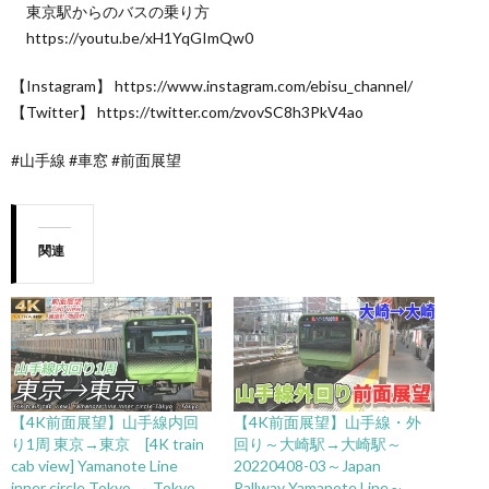
東京駅からのバスの乗り方
https://youtu.be/xH1YqGImQw0
【Instagram】 https://www.instagram.com/ebisu_channel/
【Twitter】 https://twitter.com/zvovSC8h3PkV4ao
#山手線 #車窓 #前面展望
関連
【4K前面展望】山手線内回
【4K前面展望】山手線・外
り1周 東京→東京 [4K train
回り～大崎駅→大崎駅～
cab view] Yamanote Line
20220408-03～Japan
inner circle Tokyo → Tokyo
Rallway Yamanote Line～