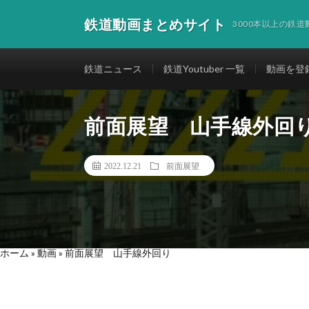
鉄道動画まとめサイト
3000本以上の鉄
鉄道ニュース
鉄道Youtuber 一覧
動画を登
前面展望 山手線外回
2022.12.21
前面展望
ホーム
»
動画
»
前面展望 山手線外回り