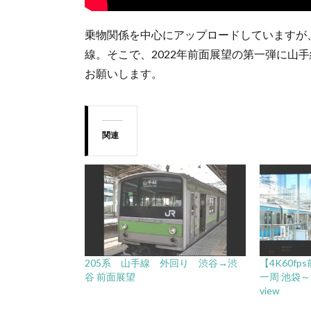
乗物関係を中心にアップロードしていますが
線。そこで、2022年前面展望の第一弾に山
お願いします。
関連
205系 山手線 外回り 渋谷→渋
【4K60f
谷 前面展望
一周 池袋～池袋
view