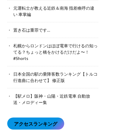
元運転士が教える近鉄＆南海 指差喚呼の違
い 車掌編
置き石は重罪です…
札幌からロンドンはほぼ電車で行けるの知っ
てる？ちょっと橋をかけるだけだよ〜！
#Shorts
日本全国の駅の乗降客数ランキング【トルコ
行進曲に合わせて】 修正版
【駅メロ】阪神・山陽・近鉄電車 自動放
送・メロディー集
アクセスランキング