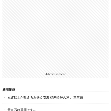
Advertisement
新着動画
元運転士が教える近鉄＆南海 指差喚呼の違い 車掌編
置き石は重罪です…