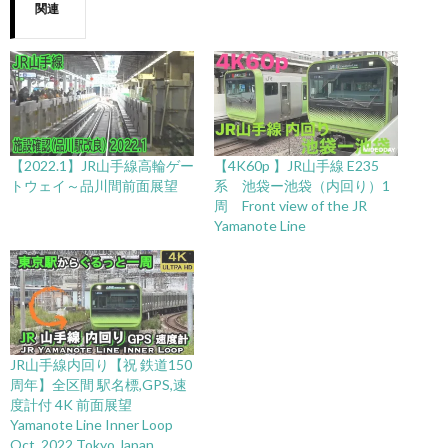
関連
【2022.1】JR山手線高輪ゲー
【4K60p 】JR山手線 E235
トウェイ～品川間前面展望
系 池袋ー池袋（内回り）1
周 Front view of the JR
Yamanote Line
JR山手線内回り【祝 鉄道150
周年】全区間 駅名標,GPS,速
度計付 4K 前面展望
Yamanote Line Inner Loop
Oct. 2022 Tokyo,Japan