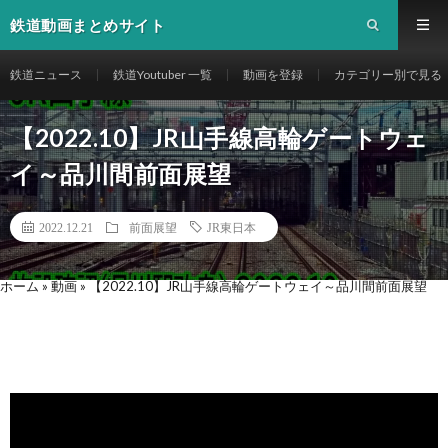
鉄道動画まとめサイト
鉄道ニュース
鉄道Youtuber 一覧
動画を登録
カテゴリー別で見る
【2022.10】JR山手線高輪ゲートウェ
イ～品川間前面展望
2022.12.21
前面展望
JR東日本
ホーム
»
動画
»
【2022.10】JR山手線高輪ゲートウェイ～品川間前面展望