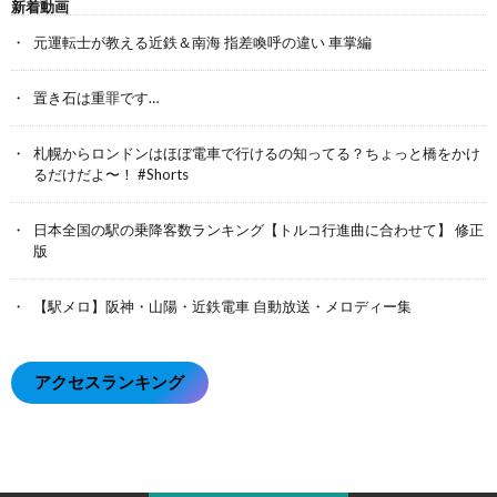
新着動画
元運転士が教える近鉄＆南海 指差喚呼の違い 車掌編
置き石は重罪です…
札幌からロンドンはほぼ電車で行けるの知ってる？ちょっと橋をかけ
るだけだよ〜！ #Shorts
日本全国の駅の乗降客数ランキング【トルコ行進曲に合わせて】 修正
版
【駅メロ】阪神・山陽・近鉄電車 自動放送・メロディー集
アクセスランキング