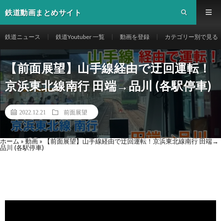
鉄道動画まとめサイト
鉄道ニュース
鉄道Youtuber 一覧
動画を登録
カテゴリー別で見る
【前面展望】山手線経由で迂回運転！
京浜東北線南行 田端→品川 (各駅停車)
2022.12.21
前面展望
ホーム
»
動画
»
【前面展望】山手線経由で迂回運転！京浜東北線南行 田端→
品川 (各駅停車)