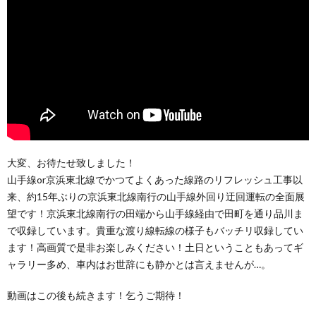
大変、お待たせ致しました！
山手線or京浜東北線でかつてよくあった線路のリフレッシュ工事以
来、約15年ぶりの京浜東北線南行の山手線外回り迂回運転の全面展
望です！京浜東北線南行の田端から山手線経由で田町を通り品川ま
で収録しています。貴重な渡り線転線の様子もバッチリ収録してい
ます！高画質で是非お楽しみください！土日ということもあってギ
ャラリー多め、車内はお世辞にも静かとは言えませんが…。
動画はこの後も続きます！乞うご期待！