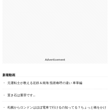
Advertisement
新着動画
元運転士が教える近鉄＆南海 指差喚呼の違い 車掌編
置き石は重罪です…
札幌からロンドンはほぼ電車で行けるの知ってる？ちょっと橋をかけ