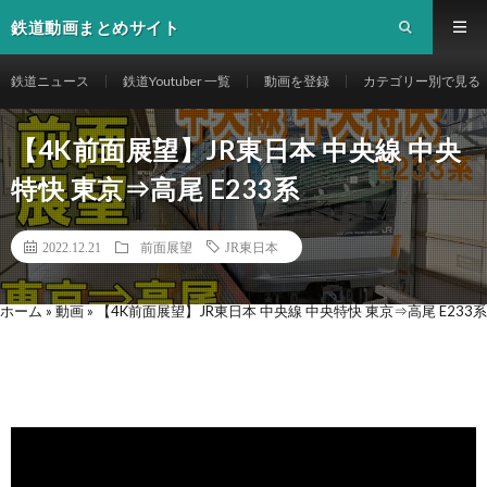
鉄道動画まとめサイト
鉄道ニュース
鉄道Youtuber 一覧
動画を登録
カテゴリー別で見る
【4K前面展望】JR東日本 中央線 中央
特快 東京⇒高尾 E233系
2022.12.21
前面展望
JR東日本
ホーム
»
動画
»
【4K前面展望】JR東日本 中央線 中央特快 東京⇒高尾 E233系