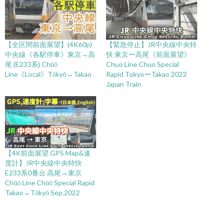
【全区間前面展望】(4K60p)
【緊急停止】JR中央線中央特
中央線《各駅停車》東京→高
快 東京ー高尾《前面展望》
尾 (E233系) Chūō
Chuo Line Chuo Special
Line《Local》Tōkyō→Takao
Rapid TokyoーTakao 2022
Japan Train
【4K前面展望 GPS Map&速
度計】JR中央線中央特快
E233系0番台 高尾→東京
Chūō Line Chūō Special Rapid
Takao→Tōkyō Sep.2022