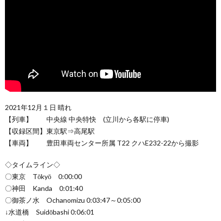
2021年12月１日 晴れ
【列車】 中央線 中央特快 (立川から各駅に停車)
【収録区間】東京駅⇒高尾駅
【車両】 豊田車両センター所属 T22 クハE232-22から撮影
◇タイムライン◇
〇東京 Tōkyō 0:00:00
〇神田 Kanda 0:01:40
〇御茶ノ水 Ochanomizu 0:03:47～0:05:00
↓水道橋 Suidōbashi 0:06:01