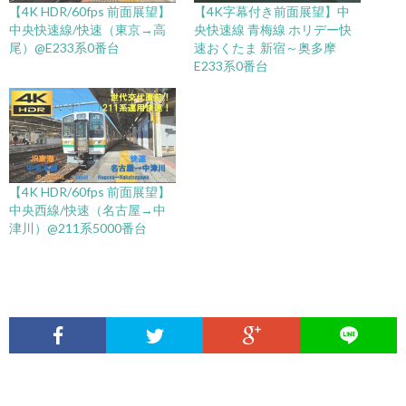
【4K HDR/60fps 前面展望】
【4K字幕付き前面展望】中
中央快速線/快速（東京→高
央快速線 青梅線 ホリデー快
尾）@E233系0番台
速おくたま 新宿～奥多摩
E233系0番台
【4K HDR/60fps 前面展望】
中央西線/快速（名古屋→中
津川）@211系5000番台