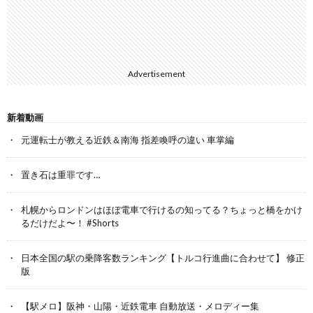
Advertisement
新着動画
元運転士が教える近鉄＆南海 指差喚呼の違い 車掌編
置き石は重罪です…
札幌からロンドンはほぼ電車で行けるの知ってる？ちょっと橋をかけ
るだけだよ〜！ #Shorts
日本全国の駅の乗降客数ランキング【トルコ行進曲に合わせて】 修正
版
【駅メロ】阪神・山陽・近鉄電車 自動放送・メロディー集