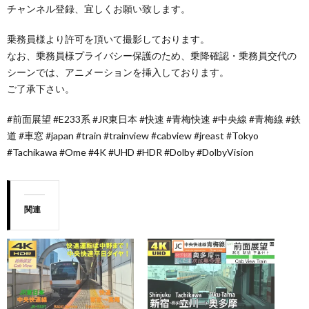
チャンネル登録、宜しくお願い致します。
乗務員様より許可を頂いて撮影しております。
なお、乗務員様プライバシー保護のため、乗降確認・乗務員交代の
シーンでは、アニメーションを挿入しております。
ご了承下さい。
#前面展望 #E233系 #JR東日本 #快速 #青梅快速 #中央線 #青梅線 #鉄
道 #車窓 #japan #train #trainview #cabview #jreast #Tokyo
#Tachikawa #Ome #4K #UHD #HDR #Dolby #DolbyVision
関連