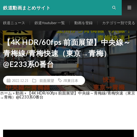
鉄道動画まとめサイト
鉄道ニュース
鉄道Youtuber 一覧
動画を登録
カテゴリー別で見る
【4K HDR/60fps 前面展望】中央線～
青梅線/青梅快速（東京→青梅）
@E233系0番台
2022.12.21
前面展望
JR東日本
ホーム
»
動画
»
【4K HDR/60fps 前面展望】中央線～青梅線/青梅快速（東京
→青梅）@E233系0番台