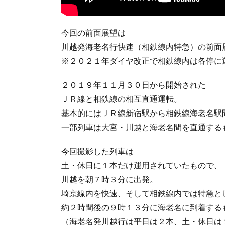
今回の前面展望は
川越発海老名行快速（相鉄線内特急）の前面
※２０２１年ダイヤ改正で相鉄線内は各停に
２０１９年１１月３０日から開始された
ＪＲ線と相鉄線の相互直通運転。
基本的にはＪＲ線新宿駅から相鉄線海老名駅
一部列車は大宮・川越と海老名間を直通する
今回撮影した列車は
土・休日に１本だけ運用されていたもので、
川越を朝７時３分に出発。
埼京線内を快速、そして相鉄線内では特急と
約２時間後の９時１３分に海老名に到着する
（海老名発川越行は平日は２本、土・休日は