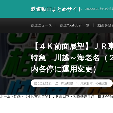
鉄道動画まとめサイト
3000本以上の鉄
鉄道ニュース
鉄道Youtuber 一覧
動画を登
【４Ｋ前面展望】ＪＲ
特急 川越～海老名（
内各停に運用変更）
2022.12.21
前面展望
JR東日本
,
相模鉄道
ホーム
»
動画
»
【４Ｋ前面展望】ＪＲ東日本・相模鉄道直通 快速/特