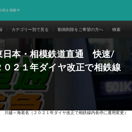
道動画を掲載中
録
カテゴリー別で見る
動画削除をご希望の方へ
検索
東日本・相模鉄道直通 快速/
２０２１年ダイヤ改正で相鉄線
急 川越～海老名（２０２１年ダイヤ改正で相鉄線内各停に運用変更）