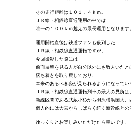
その走行距離は１０１．４ｋｍ。
ＪＲ線・相鉄線直通運用の中では
唯一の１００ｋｍ越えの最長運用となります
運用開始直後は鉄道ファンも殺到した
ＪＲ線・相鉄線直通運転ですが、
今回撮影した際には
前面展望を見る人が自分以外にも数人いたと
落ち着きを取り戻しており、
本来のあるべき姿が見られるようになってい
ＪＲ線・相鉄線直通運転列車の最大の見所は
新線区間である武蔵小杉から羽沢横浜国大、
個人的には大宮からしばらく続く新幹線との
ゆっくりとお楽しみいただけたら幸いです。