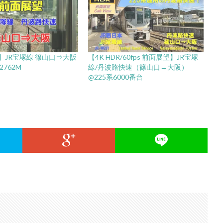
】JR宝塚線 篠山口⇒大阪
【4K HDR/60fps 前面展望】JR宝塚
2762M
線/丹波路快速（篠山口→大阪）
@225系6000番台