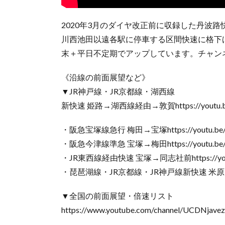
2020年3月のダイヤ改正前に収録した丹波
川西池田以遠各駅に停車する区間快速に格下
末＋平日不定期でアップしています。チャン
《沿線の前面展望など》
▼JR神戸線・JR京都線・湖西線
新快速 姫路→湖西線経由→敦賀https://youtu.be
・阪急宝塚線急行 梅田→宝塚https://youtu.be/f
・阪急今津線準急 宝塚→梅田https://youtu.be/z
・JR東西線経由快速 宝塚→同志社前https://youtu
・琵琶湖線・JR京都線・JR神戸線新快速 米原→姫路htt
▼全国の前面展望・倍速リスト
https://www.youtube.com/channel/UCDNjavez