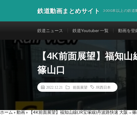
鉄道動画まとめサイト
3000本以上の鉄
鉄道ニュース
鉄道Youtuber 一覧
動画を登
【4K前面展望】福知山線
篠山口
2022.12.21
前面展望
JR西日本
ホーム
»
動画
»
【4K前面展望】福知山線(JR宝塚線)丹波路快速 大阪→