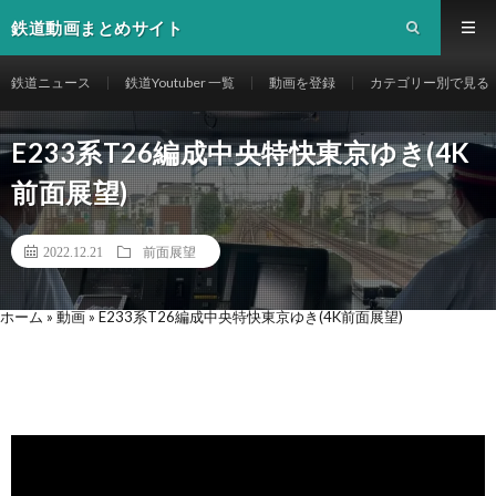
鉄道動画まとめサイト
鉄道ニュース
鉄道Youtuber 一覧
動画を登録
カテゴリー別で見る
E233系T26編成中央特快東京ゆき(4K
前面展望)
2022.12.21
前面展望
ホーム
»
動画
»
E233系T26編成中央特快東京ゆき(4K前面展望)