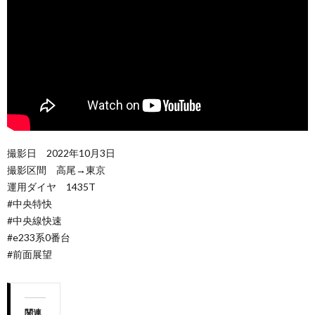
撮影日 2022年10月3日
撮影区間 高尾→東京
運用ダイヤ 1435T
#中央特快
#中央線快速
#e233系0番台
#前面展望
関連