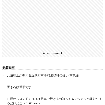
Advertisement
新着動画
元運転士が教える近鉄＆南海 指差喚呼の違い 車掌編
置き石は重罪です…
札幌からロンドンはほぼ電車で行けるの知ってる？ちょっと橋をかけ
るだけだよ〜！ #Shorts