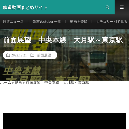
鉄道動画まとめサイト
鉄道ニュース
鉄道Youtuber 一覧
動画を登録
カテゴリー別で見る
前面展望 中央本線 大月駅～東京駅
2022.12.21
前面展望
ホーム
»
動画
»
前面展望 中央本線 大月駅～東京駅