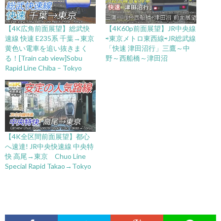
【4K広角前面展望】総武快
【4K60p前面展望】JR中央線
速線 快速 E235系 千葉→東京
⇨東京メトロ東西線⇨JR総武線
黄色い電車を追い抜きまく
「快速 津田沼行」三鷹～中
る！[Train cab view]Sobu
野～西船橋～津田沼
Rapid Line Chiba – Tokyo
【4K全区間前面展望】都心
へ速達! JR中央快速線 中央特
快 高尾→東京 Chuo Line
Special Rapid Takao→Tokyo