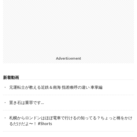
Advertisement
新着動画
元運転士が教える近鉄＆南海 指差喚呼の違い 車掌編
置き石は重罪です…
札幌からロンドンはほぼ電車で行けるの知ってる？ちょっと橋をかけ
るだけだよ〜！ #Shorts