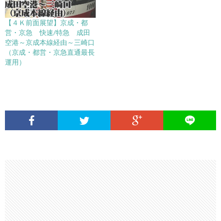
【４Ｋ前面展望】京成・都
営・京急 快速/特急 成田
空港～京成本線経由～三崎口
（京成・都営・京急直通最長
運用）