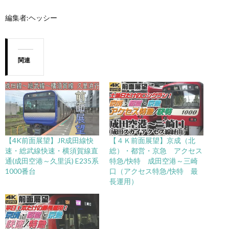
編集者:ヘッシー
関連
【4K前面展望】JR成田線快
【４Ｋ前面展望】京成（北
速・総武線快速・横須賀線直
総）・都営・京急 アクセス
通(成田空港～久里浜) E235系
特急/快特 成田空港～三崎
1000番台
口（アクセス特急/快特 最
長運用）