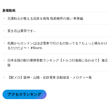
新着動画
元運転士が教える近鉄＆南海 指差喚呼の違い 車掌編
置き石は重罪です…
札幌からロンドンはほぼ電車で行けるの知ってる？ちょっと橋をかけ
るだけだよ〜！ #Shorts
日本全国の駅の乗降客数ランキング【トルコ行進曲に合わせて】 修正
版
【駅メロ】阪神・山陽・近鉄電車 自動放送・メロディー集
アクセスランキング