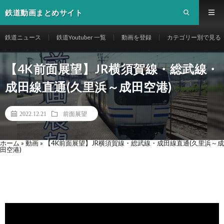
鉄道動画まとめサイト
鉄道ニュース
鉄道Youtuber 一覧
動画を登録
カテゴリー別で見る
【4K前面展望】JR横須賀線・総武線・
成田線直通(久里浜～成田空港)
2022.12.21
前面展望
ホーム
»
動画
»
【4K前面展望】JR横須賀線・総武線・成田線直通(久里浜～成
田空港)