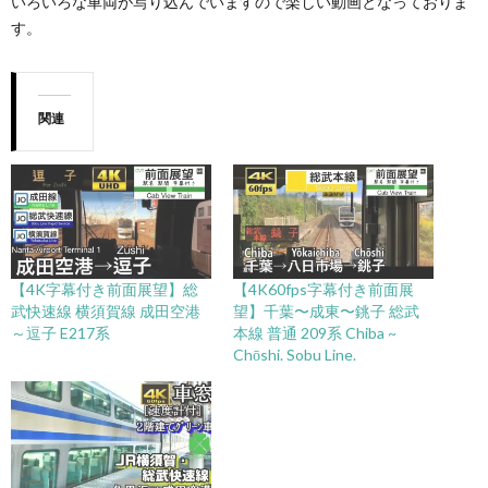
いろいろな車両が写り込んでいますので楽しい動画となっておりま
す。
関連
【4K字幕付き前面展望】総
【4K60fps字幕付き前面展
武快速線 横須賀線 成田空港
望】千葉〜成東〜銚子 総武
～逗子 E217系
本線 普通 209系 Chiba ~
Chōshi. Sobu Line.