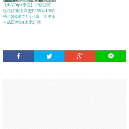
【4K60fps車窓】JR横須賀・
総武快速線 新型E235系1000
番台2階建てｸﾞﾘｰﾝ車 久里浜
～成田空港(速度計付)