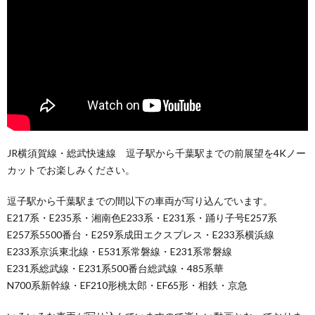
JR横須賀線・総武快速線 逗子駅から千葉駅までの前展望を4Kノー
カットでお楽しみください。
逗子駅から千葉駅までの間以下の車両が写り込んでいます。
E217系・E235系・湘南色E233系・E231系・踊り子号E257系
E257系5500番台・E259系成田エクスプレス・E233系横浜線
E233系京浜東北線・E531系常磐線・E231系常磐線
E231系総武線・E231系500番台総武線・485系華
N700系新幹線・EF210形桃太郎・EF65形・相鉄・京急