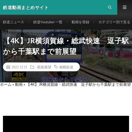
鉄道動画まとめサイト
鉄道ニュース
鉄道Youtuber 一覧
動画を登録
カテゴリー別で見る
【4K】JR横須賀線・総武快速 逗子駅
から千葉駅まで前展望
2022.12.21
前面展望
相模鉄道
ホーム
»
動画
»
【4K】JR横須賀線・総武快速 逗子駅から千葉駅まで前展望