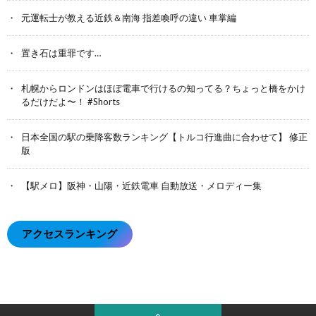
元運転士が教える近鉄＆南海 指差喚呼の違い 車掌編
置き石は重罪です…
札幌からロンドンはほぼ電車で行けるの知ってる？ちょっと橋をかけ
るだけだよ〜！ #Shorts
日本全国の駅の乗降客数ランキング【トルコ行進曲に合わせて】 修正
版
【駅メロ】阪神・山陽・近鉄電車 自動放送・メロディー集
アクセスランキング