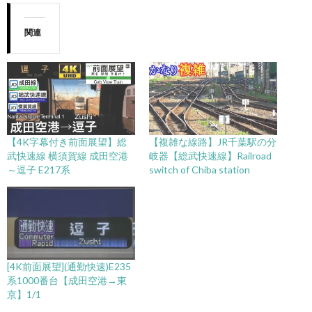
関連
【4K字幕付き前面展望】総
【複雑な線路】JR千葉駅の分
武快速線 横須賀線 成田空港
岐器【総武快速線】Railroad
～逗子 E217系
switch of Chiba station
[4K前面展望](通勤快速)E235
系1000番台【成田空港→東
京】1/1