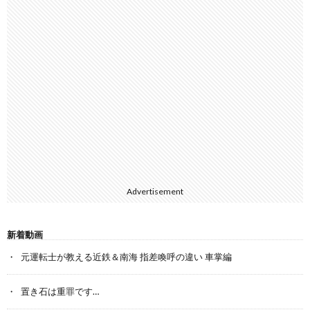
Advertisement
新着動画
元運転士が教える近鉄＆南海 指差喚呼の違い 車掌編
置き石は重罪です…