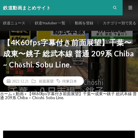
鉄道動画まとめサイト
鉄道ニュース
鉄道Youtuber 一覧
動画を登録
カテゴリー別で見る
【4K60fps字幕付き前面展望】千葉〜
成東〜銚子 総武本線 普通 209系 Chiba
~ Chōshi. Sobu Line.
2022.12.21
前面展望
JR東日本
ホーム
»
動画
»
【4K60fps字幕付き前面展望】千葉〜成東〜銚子 総武本線 普
通 209系 Chiba ~ Chōshi. Sobu Line.