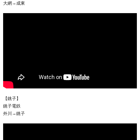
大網→成東
【銚子】
銚子電鉄
外川→銚子