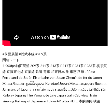
#前面展望 #総武本線 #209系
関連ワード
4K60fps前面展望 209系 211系 213系 E217系 E231系 E233系 横須賀
線 京浜東北線 京葉線 鉄道 電車 JR東日本 旅 車窓 路線 JREast
Ferrocarril de Japón Eisenbahn von Japan Chemin de fer du Japon
Жп на Япония ဂျပန်မီးရထား Keretapi Jepun Железная дорога Японии
Järnvägs of Japan การรถไฟแห่งประเทศญี่ปุ่น Đường sắt của Nhật Bản
Railway Jepang The Yamanote Line Japan train Cab view Train
viewing Railway of Japanese Tokyo 4K ultra HD 日本的鐵路 铁路