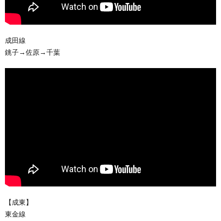
成田線
銚子→佐原→千葉
【成東】
東金線