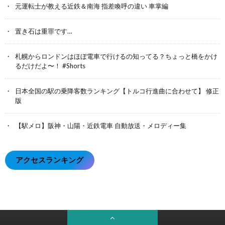
元運転士が教える近鉄＆南海 指差喚呼の違い 車掌編
置き石は重罪です…
札幌からロンドンはほぼ電車で行けるの知ってる？ちょっと橋をかけ
るだけだよ〜！ #Shorts
日本全国の駅の乗降客数ランキング【トルコ行進曲に合わせて】 修正
版
【駅メロ】阪神・山陽・近鉄電車 自動放送・メロディー集
アクセスランキング