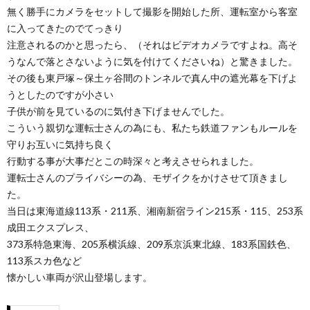
無く勝手にカメラをセットして撮影を開始した所、運転室から客室
に入ってきたのでてっきり
注意されるのかと思ったら、（それはビデオカメラですよね。高そ
うなんで落とさないように気を付けてくださいね）と驚きました。
その後も東戸塚～保土ヶ谷間のトンネルで真ん中の遮光幕を下げよ
うとしたのですが小さい
子供が前を見ているのに気付き下げませんでした。
こういう親切な運転士さんの為にも、私たち鉄道ファンもルールを
守りお互いに気持ち良く
行動する事が大事だとこの時深々と考えさせられました。
運転士さんのプライバシーの為、モザイクをかけさせて頂きまし
た。
当日は東海道線113系・211系、湘南新宿ライン215系・115、253系
成田エクスプレス、
373系特急東海、205系横浜線、209系京浜東北線、183系国鉄色、
113系スカ色など
懐かしい車両が沢山登場します。