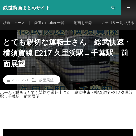
鉄道動画まとめサイト
鉄道ニュース
鉄道Youtuber 一覧
動画を登録
カテゴリー別で見る
とても親切な運転士さん 総武快速・
横須賀線 E217 久里浜駅→千葉駅 前
面展望
2022.12.21
前面展望
ホーム
»
動画
»
とても親切な運転士さん 総武快速・横須賀線 E217 久里浜
駅→千葉駅 前面展望