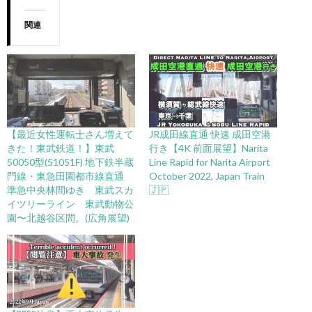
関連
【最近女性運転士さん増えて
JR成田線直通 快速 成田空港
きた！東武鉄道！】東武
行き【4K 前面展望】Narita
50050型(51051F) 地下鉄半蔵
Line Rapid for Narita Airport
門線・東急田園都市線直通
October 2022, Japan Train
準急中央林間ゆき 東武スカ
🇯🇵
イツリーライン 東武動物公
園〜北越谷区間。(広角展望)