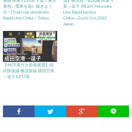
速線 快速 E235系 千葉→東京
望】横須賀・総武線 快速 千
黄色い電車を追い抜きまく
葉→逗子 JREast Yokosuka
る！[Train cab view]Sobu
Line Rapid service
Rapid Line Chiba – Tokyo
Chiba→Zushi Oct.2022
Japan
【4K字幕付き前面展望】総
武快速線 横須賀線 成田空港
～逗子 E217系