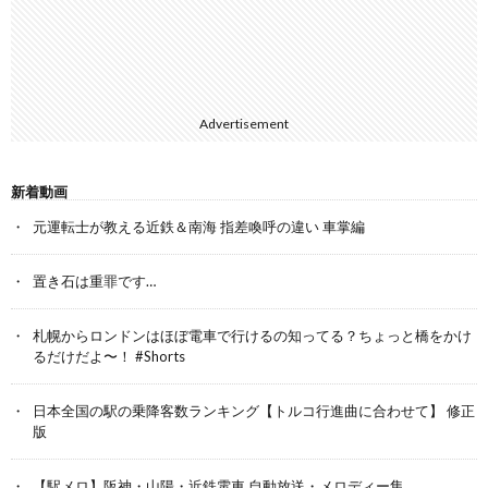
Advertisement
新着動画
元運転士が教える近鉄＆南海 指差喚呼の違い 車掌編
置き石は重罪です…
札幌からロンドンはほぼ電車で行けるの知ってる？ちょっと橋をかけ
るだけだよ〜！ #Shorts
日本全国の駅の乗降客数ランキング【トルコ行進曲に合わせて】 修正
版
【駅メロ】阪神・山陽・近鉄電車 自動放送・メロディー集