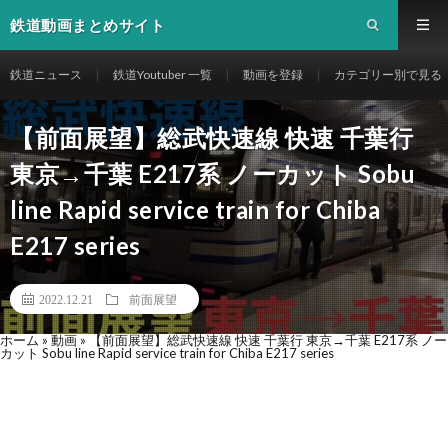
鉄道動画まとめサイト
鉄道ニュース
鉄道Youtuber 一覧
動画を登録
カテゴリー別で見る
【前面展望】総武快速線 快速 千葉行
東京→千葉 E217系 ノーカット Sobu
line Rapid service train for Chiba
E217 series
2022.12.21
前面展望
ホーム
»
動画
»
【前面展望】総武快速線 快速 千葉行 東京→千葉 E217系 ノー
カット Sobu line Rapid service train for Chiba E217 series