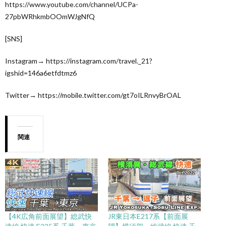
https://www.youtube.com/channel/UCPa-
27pbWRhkmbOOmWJgNfQ
[SNS]
Instagram→ https://instagram.com/travel._21?
igshid=146a6etfdtmz6
Twitter→ https://mobile.twitter.com/gt7oILRnvyBrOAL
関連
【4K広角前面展望】総武快
JR東日本E217系【前面展