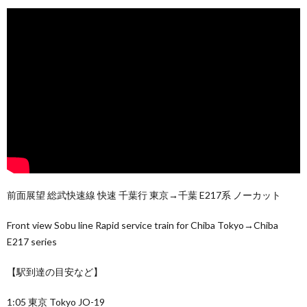
前面展望 総武快速線 快速 千葉行 東京→千葉 E217系 ノーカット
Front view Sobu line Rapid service train for Chiba Tokyo→Chiba
E217 series
【駅到達の目安など】
1:05 東京 Tokyo JO-19