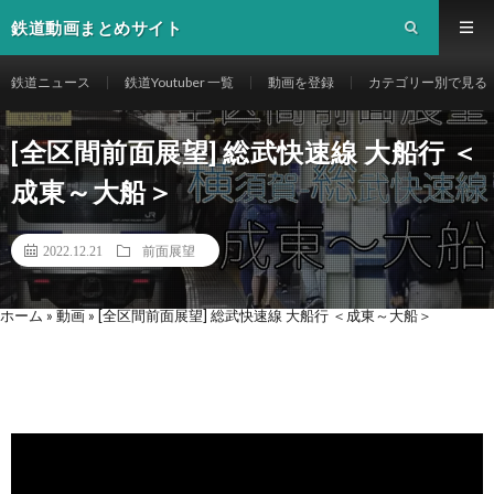
鉄道動画まとめサイト
鉄道ニュース
鉄道Youtuber 一覧
動画を登録
カテゴリー別で見る
[全区間前面展望] 総武快速線 大船行 ＜
成東～大船＞
2022.12.21
前面展望
ホーム
»
動画
»
[全区間前面展望] 総武快速線 大船行 ＜成東～大船＞