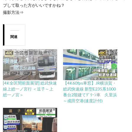
プして取った方がいいですかね？
撮影方法⇒
関連
[4K全区間前面展望] 総武快速
【4K60fps車窓】JR横須賀・
線上総一ノ宮行 ＜逗子～上
総武快速線 新型E235系1000
総一ノ宮＞
番台2階建てｸﾞﾘｰﾝ車 久里浜
～成田空港(速度計付)