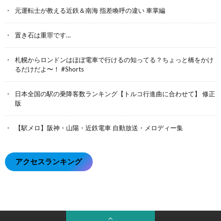
元運転士が教える近鉄＆南海 指差喚呼の違い 車掌編
置き石は重罪です…
札幌からロンドンはほぼ電車で行けるの知ってる？ちょっと橋をかけ
るだけだよ〜！ #Shorts
日本全国の駅の乗降客数ランキング【トルコ行進曲に合わせて】 修正
版
【駅メロ】阪神・山陽・近鉄電車 自動放送・メロディー集
アクセスランキング