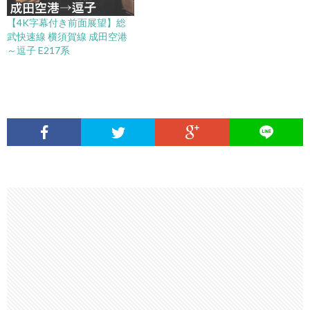
【4K字幕付き前面展望】総
武快速線 横須賀線 成田空港
～逗子 E217系