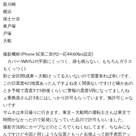
新川崎
横浜
保土ケ谷
東戸塚
戸塚
大船
撮影機材:iPhone SE第二世代(一応4K60fps設定)
カバー:WAYLLY(平面にくっつく、跡も残らない。もちろんガラス
もくっつく)
割と全区間(成東～大船)とってる人いないので需要有れば幸いです。
この日震度4の地震あったんですよね全く関係ないですけど確かあの
とき予報で震度3で5秒後くらいに警報の震度5弱になってましたね
ぇ乗務員さん計3名にはしっかり許可もらっています。無許可じゃな
いです
サムネは本日撮りに行きます。東京～大船間の運転士さんは東京で
時間がなかったので延発になっていた品川で許可もらいました。
撮影方法的にカーブなどのところでくねくねしてます。ちなみにな
んですけど今回と同じような位置ともっと右側よって助手席窓アッ