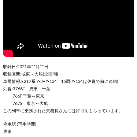
収録日:2021年**月**日
収録区間:成東～大船(全区間)
車両情報:E217系 Y-3+Y-134 15両(Y-134は佐倉で前に連結)
列番:3766F 成東～千葉
766F 千葉～東京
767S 東京～大船
この列車に乗務された乗務員さんには許可をもらっています。
停車駅 (再生時間)
成東