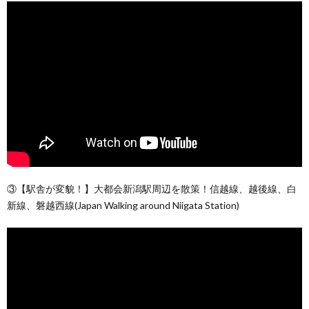
③【駅舎が変貌！】大都会新潟駅周辺を散策！信越線、越後線、白
新線、磐越西線(Japan Walking around Niigata Station)