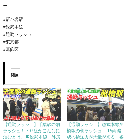
ー
#新小岩駅
#総武本線
#通勤ラッシュ
#東京都
#葛飾区
関連
【通勤ラッシュ】千葉駅の朝
【通勤ラッシュ】総武本線船
ラッシュ！下り線がこんなに
橋駅の朝ラッシュ！ 15両編
混むとは。JR総武本線、外房
成の輸送力が大量が光る！各