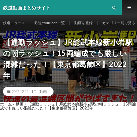
鉄道動画まとめサイト
鉄道ニュース
鉄道Youtuber 一覧
動画を登録
カテゴリー別で見る
【通勤ラッシュ】JR総武本線新小岩駅
の朝ラッシュ！15両編成でも厳しい
混雑だった！【東京都葛飾区】2022
年
2022.12.22
動画
ホーム
»
動画
»
【通勤ラッシュ】JR総武本線新小岩駅の朝ラッシュ！15両編
成でも厳しい混雑だった！【東京都葛飾区】2022年