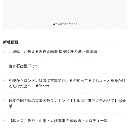
Advertisement
新着動画
元運転士が教える近鉄＆南海 指差喚呼の違い 車掌編
置き石は重罪です…
札幌からロンドンはほぼ電車で行けるの知ってる？ちょっと橋をかけ
るだけだよ〜！ #Shorts
日本全国の駅の乗降客数ランキング【トルコ行進曲に合わせて】 修正
版
【駅メロ】阪神・山陽・近鉄電車 自動放送・メロディー集