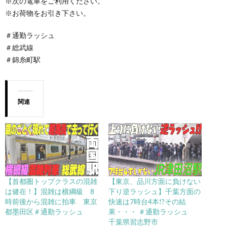
※次の電車をご利用ください。
※お荷物をお引き下さい。
＃通勤ラッシュ
＃総武線
＃錦糸町駅
関連
【首都圏トップクラスの混雑
【東京、品川方面に負けない
は健在！】混雑は横綱級 8
下り逆ラッシュ】千葉方面の
時前後から混雑に拍車 東京
快速は7時台4本!?その結
都墨田区＃通勤ラッシュ
果・・・ ＃通勤ラッシュ
千葉県習志野市