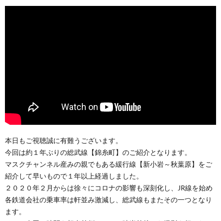
本日もご視聴誠に有難うございます。
今回は約１年ぶりの総武線【錦糸町】のご紹介となります。
マスクチャンネル産みの親でもある緩行線【新小岩～秋葉原】をご
紹介して早いもので１年以上経過しました。
２０２０年２月からは徐々にコロナの影響も深刻化し、JR線を始め
各鉄道会社の乗車率は軒並み激減し、総武線もまたその一つとなり
ます。