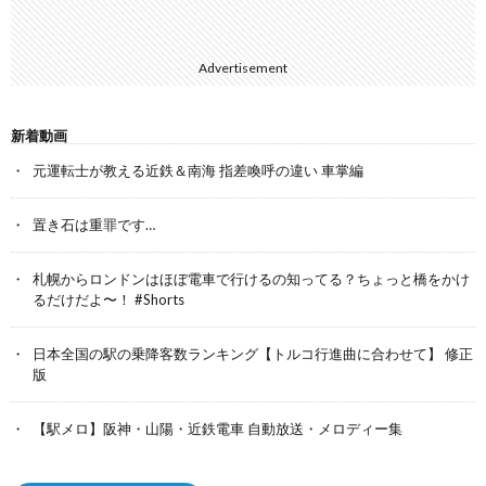
Advertisement
新着動画
元運転士が教える近鉄＆南海 指差喚呼の違い 車掌編
置き石は重罪です…
札幌からロンドンはほぼ電車で行けるの知ってる？ちょっと橋をかけ
るだけだよ〜！ #Shorts
日本全国の駅の乗降客数ランキング【トルコ行進曲に合わせて】 修正
版
【駅メロ】阪神・山陽・近鉄電車 自動放送・メロディー集