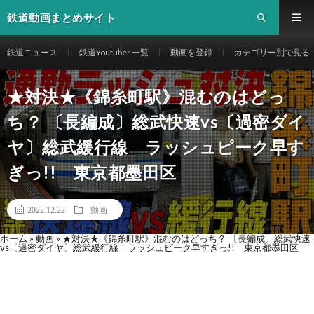
鉄道動画まとめサイト
鉄道ニュース
鉄道Youtuber 一覧
動画を登録
カテゴリー別で見る
★対決★《錦糸町駅》混むのはどっ
ち？ 〔長編成〕総武快速vs〔過密ダイ
ヤ〕総武緩行線 ラッシュピーク早す
ぎっ!! 東京都墨田区
2022.12.22
動画
ホーム
»
動画
»
★対決★《錦糸町駅》混むのはどっち？ 〔長編成〕総武快速
vs〔過密ダイヤ〕総武緩行線 ラッシュピーク早すぎっ!! 東京都墨田区