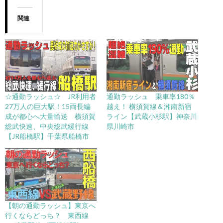
関連
☆通勤ラッシュ☆ JR利用者
通勤ラッシュ 乗車率180％
27万人の巨大駅！15両長編
越え！ 横須賀線＆湘南新宿
成が都心へ大量輸送 横須賀
ライン【武蔵小杉駅】神奈川
総武快速、中央総武緩行線
県川崎市
【JR船橋駅】千葉県船橋市
【朝の通勤ラッシュ】東京へ
行くならどっち？ 東西線