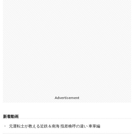
Advertisement
新着動画
元運転士が教える近鉄＆南海 指差喚呼の違い 車掌編