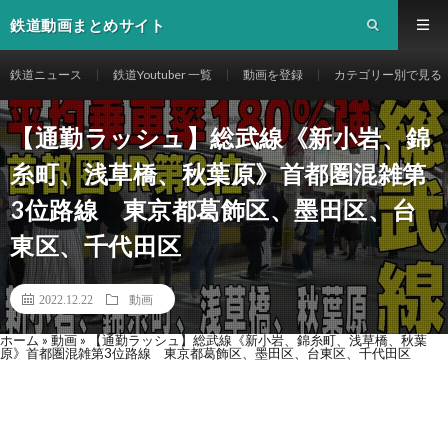
鉄道動画まとめサイト
鉄道ニュース
鉄道Youtuber 一覧
動画を登録
カテゴリー別で見る
【通勤ラッシュ】総武線《新小岩、錦
糸町、浅草橋、秋葉原》首都圏混雑第
3位路線 東京都葛飾区、墨田区、台
東区、千代田区
2022.12.22
動画
ホーム
»
動画
»
【通勤ラッシュ】総武線《新小岩、錦糸町、浅草橋、秋葉
原》首都圏混雑第3位路線 東京都葛飾区、墨田区、台東区、千代田区