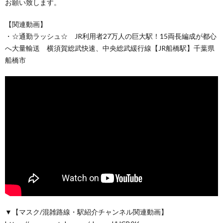
お願い致します。
【関連動画】
・☆通勤ラッシュ☆ JR利用者27万人の巨大駅！15両長編成が都心
へ大量輸送 横須賀総武快速、中央総武緩行線【JR船橋駅】千葉県
船橋市
▼【マスク/混雑路線・駅紹介チャンネル関連動画】