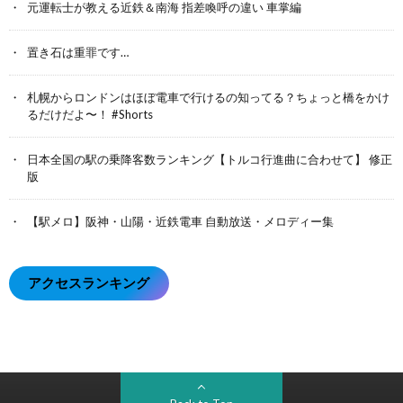
元運転士が教える近鉄＆南海 指差喚呼の違い 車掌編
置き石は重罪です…
札幌からロンドンはほぼ電車で行けるの知ってる？ちょっと橋をかけ
るだけだよ〜！ #Shorts
日本全国の駅の乗降客数ランキング【トルコ行進曲に合わせて】 修正
版
【駅メロ】阪神・山陽・近鉄電車 自動放送・メロディー集
アクセスランキング