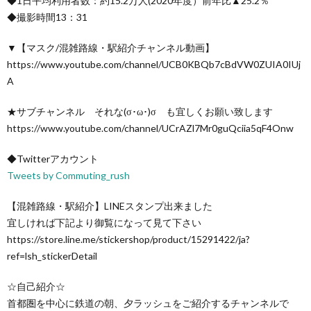
◆1日平均利用者数：約15.2万人(2020年度）前年比▲25.2％
◆撮影時間13：31
▼【マスク/混雑路線・駅紹介チャンネル動画】
https://www.youtube.com/channel/UCB0KBQb7cBdVW0ZUIA0IUj
A
★サブチャンネル それな(σ･ω･)σ も宜しくお願い致します
https://www.youtube.com/channel/UCrAZl7Mr0guQciia5qF4Onw
◆Twitterアカウント
Tweets by Commuting_rush
【混雑路線・駅紹介】LINEスタンプ出来ました
宜しければ下記より御覧になって見て下さい
https://store.line.me/stickershop/product/15291422/ja?
ref=lsh_stickerDetail
☆自己紹介☆
首都圏を中心に鉄道の朝、夕ラッシュをご紹介するチャンネルで