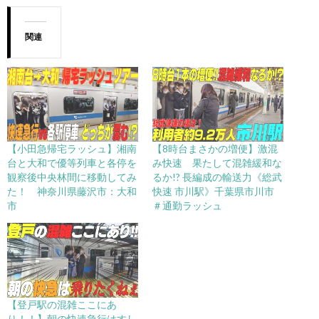
関連
【小田急帰宅ラッシュ】湘南
【8時台まさかの増便】激混
台と大和で優等列車と各停を
み快速 果たして混雑緩和な
観察後中央林間に移動してみ
るか!? 長編成の輸送力《総武
た！ 神奈川県藤沢市：大和
快速 市川駅》千葉県市川市
市
＃通勤ラッシュ
【登戸駅の混雑ここにあ
り！！】朝の快速急行はすし