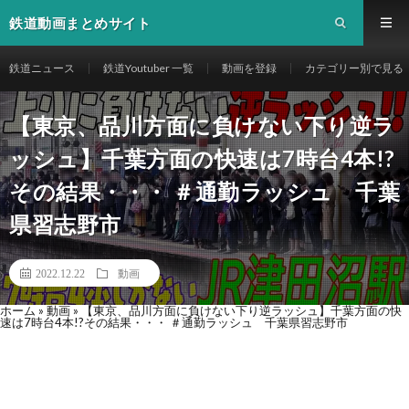
鉄道動画まとめサイト
鉄道ニュース
鉄道Youtuber 一覧
動画を登録
カテゴリー別で見る
【東京、品川方面に負けない下り逆ラ
ッシュ】千葉方面の快速は7時台4本!?
その結果・・・ ＃通勤ラッシュ 千葉
県習志野市
2022.12.22
動画
ホーム
»
動画
»
【東京、品川方面に負けない下り逆ラッシュ】千葉方面の快
速は7時台4本!?その結果・・・ ＃通勤ラッシュ 千葉県習志野市