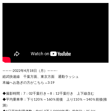
———-2022年4月18日（月）———-
総武快速線 千葉方面、東京方面 通勤ラッシュ
本編へお急ぎの方がこちら→3:19
◆撮影時間：7：02千葉行き～8：12千葉行き 上下線含む
◆平均乗車率：下り120％～160％前後 上り110％～140％前後(推
測）