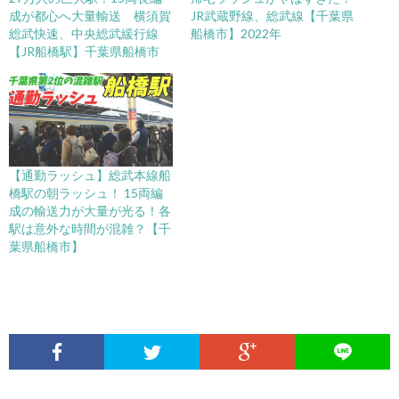
成が都心へ大量輸送 横須賀
JR武蔵野線、総武線【千葉県
総武快速、中央総武緩行線
船橋市】2022年
【JR船橋駅】千葉県船橋市
【通勤ラッシュ】総武本線船
橋駅の朝ラッシュ！ 15両編
成の輸送力が大量が光る！各
駅は意外な時間が混雑？【千
葉県船橋市】