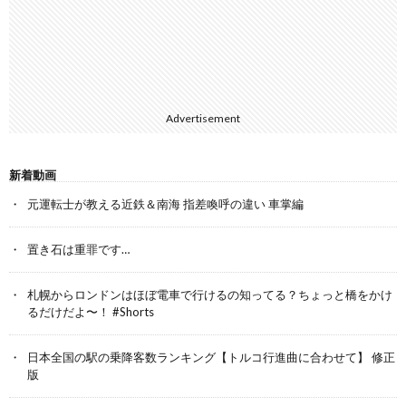
Advertisement
新着動画
元運転士が教える近鉄＆南海 指差喚呼の違い 車掌編
置き石は重罪です…
札幌からロンドンはほぼ電車で行けるの知ってる？ちょっと橋をかけ
るだけだよ〜！ #Shorts
日本全国の駅の乗降客数ランキング【トルコ行進曲に合わせて】 修正
版