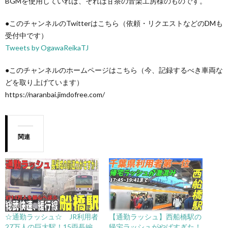
BGMを使用していれば、それは甘茶の音楽工房様のものです。
●このチャンネルのTwitterはこちら（依頼・リクエストなどのDMも
受付中です）
Tweets by OgawaReikaTJ
●このチャンネルのホームページはこちら（今、記録するべき車両な
どを取り上げています）
https://naranbai.jimdofree.com/
関連
☆通勤ラッシュ☆ JR利用者
【通勤ラッシュ】西船橋駅の
27万人の巨大駅！15両長編
帰宅ラッシュがやばすぎた！