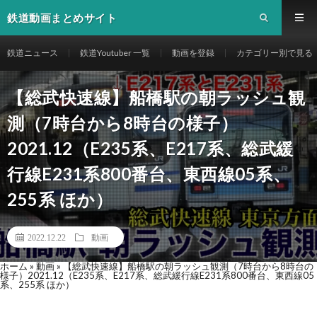
鉄道動画まとめサイト
鉄道ニュース
鉄道Youtuber 一覧
動画を登録
カテゴリー別で見る
【総武快速線】船橋駅の朝ラッシュ観
測（7時台から8時台の様子）
2021.12（E235系、E217系、総武緩
行線E231系800番台、東西線05系、
255系 ほか）
2022.12.22
動画
ホーム
»
動画
»
【総武快速線】船橋駅の朝ラッシュ観測（7時台から8時台の
様子）2021.12（E235系、E217系、総武緩行線E231系800番台、東西線05
系、255系 ほか）