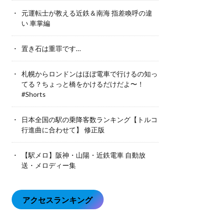
元運転士が教える近鉄＆南海 指差喚呼の違
い 車掌編
置き石は重罪です…
札幌からロンドンはほぼ電車で行けるの知っ
てる？ちょっと橋をかけるだけだよ〜！
#Shorts
日本全国の駅の乗降客数ランキング【トルコ
行進曲に合わせて】 修正版
【駅メロ】阪神・山陽・近鉄電車 自動放
送・メロディー集
アクセスランキング