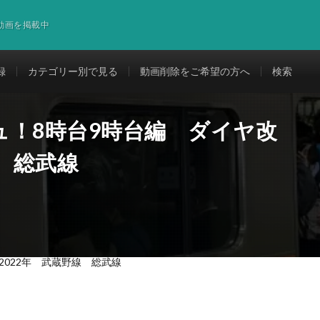
道動画を掲載中
録
カテゴリー別で見る
動画削除をご希望の方へ
検索
ュ！8時台9時台編 ダイヤ改
線 総武線
022年 武蔵野線 総武線