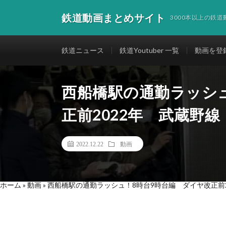
鉄道動画まとめサイト
3000本以上の鉄
鉄道ニュース
鉄道Youtuber 一覧
動画を登
西船橋駅の通勤ラッシ
正前2022年 武蔵野
2022.12.22
動画
ホーム
»
動画
»
西船橋駅の通勤ラッシュ！8時台9時台編 ダイヤ改正前2