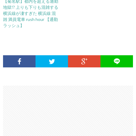
【菊名駅】都内を超える通勤
地獄!? 上りも下りも混雑する
横浜線が凄すぎた 横浜線 混
雑 満員電車 rush hour 【通勤
ラッシュ】