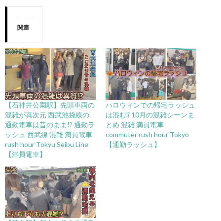
関連
【石神井公園駅】先頭車両の
ハロウィンでの帰宅ラッシュ
混雑が異次元 西武池袋線の
は混む⁉︎ 10月の混雑シーンま
通勤電車は昔のまま!? 通勤ラ
とめ 混雑 満員電車
ッシュ 西武線 混雑 満員電車
commuter rush hour Tokyo
rush hour Tokyu Seibu Line
【通勤ラッシュ】
【満員電車】