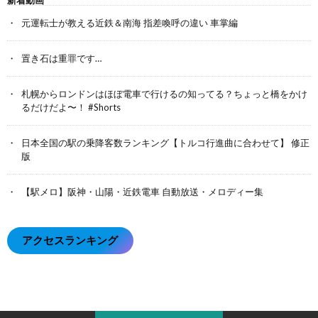
新着動画
元運転士が教える近鉄＆南海 指差喚呼の違い 車掌編
置き石は重罪です…
札幌からロンドンはほぼ電車で行けるの知ってる？ちょっと橋をかけ
るだけだよ〜！ #Shorts
日本全国の駅の乗降客数ランキング【トルコ行進曲に合わせて】 修正
版
【駅メロ】阪神・山陽・近鉄電車 自動放送・メロディー集
アクセスランキング