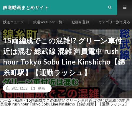
鉄道動画まとめサイト
鉄道ニュース
鉄道Youtuber 一覧
動画を登録
カテゴリー別で見る
15両編成でこの混雑!? グリーン車付
近は混む 総武線 混雑 満員電車 rush
hour Tokyo Sobu Line Kinshicho【錦
糸町駅】【通勤ラッシュ】
2022.12.22
動画
ホーム
»
動画
»
15両編成でこの混雑!? グリーン車付近は混む 総武線 混雑 満
員電車 rush hour Tokyo Sobu Line Kinshicho【錦糸町駅】【通勤ラッシュ】